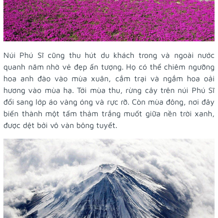
Núi Phú Sĩ cũng thu hút du khách trong và ngoài nước
quanh năm nhờ vẻ đẹp ấn tượng. Họ có thể chiêm ngưỡng
hoa anh đào vào mùa xuân, cắm trại và ngắm hoa oải
hương vào mùa hạ. Tới mùa thu, rừng cây trên núi Phú Sĩ
đổi sang lớp áo vàng óng và rực rỡ. Còn mùa đông, nơi đây
biến thành một tấm thảm trắng muốt giữa nền trời xanh,
được dệt bởi vô vàn bông tuyết.