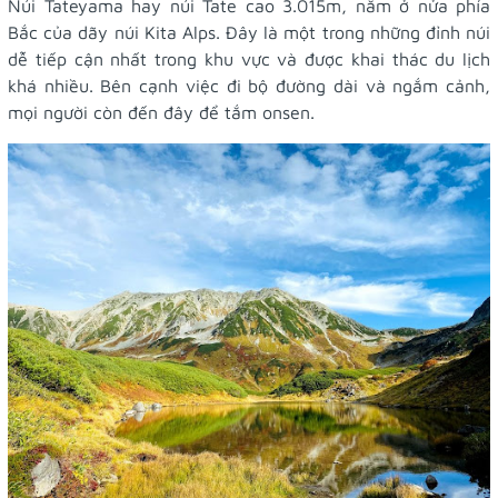
Núi Tateyama hay núi Tate cao 3.015m, nằm ở nửa phía
Bắc của dãy núi Kita Alps. Đây là một trong những đỉnh núi
dễ tiếp cận nhất trong khu vực và được khai thác du lịch
khá nhiều. Bên cạnh việc đi bộ đường dài và ngắm cảnh,
mọi người còn đến đây để tắm onsen.