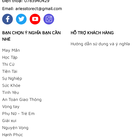
Điện thoại:
0783940429
Email:
ariesstorect@gmail.com
BẠN CHỌN Ý NGHĨA BẠN CẦN
HỖ TRỢ KHÁCH HÀNG
NHÉ
Hướng dẫn sử dụng và ý nghĩa
May Mắn
Học Tập
Thi Cử
Tiền Tài
Sự Nghiệp
Sức Khỏe
Tình Yêu
An Toàn Giao Thông
Vòng tay
Phụ Nữ - Trẻ Em
Giải xui
Nguyện Vọng
Hạnh Phúc