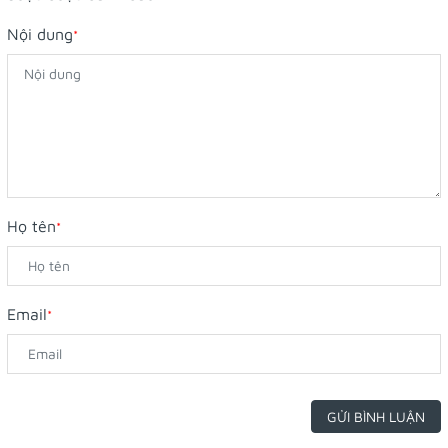
Nội dung
*
Họ tên
*
Email
*
GỬI BÌNH LUẬN