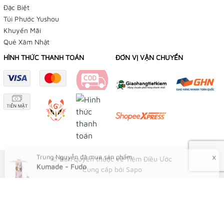
Đặc Biệt
Túi Phước Yushou
Khuyến Mãi
Quẻ Xăm Nhật
HÌNH THỨC THANH TOÁN
ĐƠN VỊ VẬN CHUYỂN
© Bản quyền thuộc về Tiệm Điều Ước
Cung cấp bởi
Sapo
Trung Nguyễn
Kumade - Fudo
42 phút trước