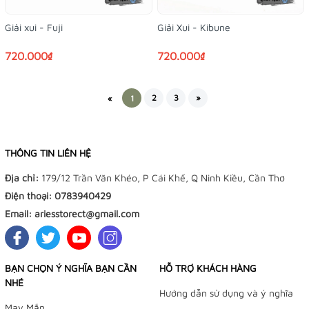
Giải xui - Fuji
Giải Xui - Kibune
720.000₫
720.000₫
2
3
»
«
1
THÔNG TIN LIÊN HỆ
Địa chỉ:
179/12 Trần Văn Khéo, P Cái Khế, Q Ninh Kiều, Cần Thơ
Điện thoại:
0783940429
Email:
ariesstorect@gmail.com
BẠN CHỌN Ý NGHĨA BẠN CẦN
HỖ TRỢ KHÁCH HÀNG
NHÉ
Hướng dẫn sử dụng và ý nghĩa
May Mắn