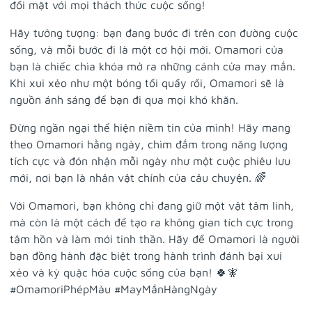
đối mặt với mọi thách thức cuộc sống!
Hãy tưởng tượng: bạn đang bước đi trên con đường cuộc
sống, và mỗi bước đi là một cơ hội mới. Omamori của
bạn là chiếc chìa khóa mở ra những cánh cửa may mắn.
Khi xui xẻo như một bóng tối quấy rối, Omamori sẽ là
nguồn ánh sáng để bạn đi qua mọi khó khăn.
Đừng ngần ngại thể hiện niềm tin của mình! Hãy mang
theo Omamori hằng ngày, chìm đắm trong năng lượng
tích cực và đón nhận mỗi ngày như một cuộc phiêu lưu
mới, nơi bạn là nhân vật chính của câu chuyện. 🌈
Với Omamori, bạn không chỉ đang giữ một vật tâm linh,
mà còn là một cách để tạo ra không gian tích cực trong
tâm hồn và làm mới tinh thần. Hãy để Omamori là người
bạn đồng hành đặc biệt trong hành trình đánh bại xui
xẻo và kỳ quặc hóa cuộc sống của bạn! 🍀🧚
#OmamoriPhépMàu #MayMắnHàngNgày