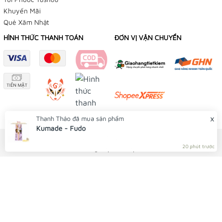
Khuyến Mãi
Quẻ Xăm Nhật
HÌNH THỨC THANH TOÁN
ĐƠN VỊ VẬN CHUYỂN
TIỆM BÁN HÀNG TRỰC TUYẾN
NHẬN ĐẶT HÀNG QUA FACEBOOK TRƯỚC KHI ĐẾN
LẤY TẠI TIỆM
x
Thanh Thảo
đã mua sản phẩm
Tiệm Điều Ước - Yushou 御守 - Tiệm Phụ Kiện Bạch
Kumade - Fudo
Dương
© Bản quyền thuộc về Tiệm Điều Ước
20 phút trước
Cung cấp bởi
Sapo
179/12 Trần Văn Khéo, P. Cái Khế, Q Ninh Kiều, TP
Cần Thơ
Facebook:
👉
Omamori Tiệm Điều Ước