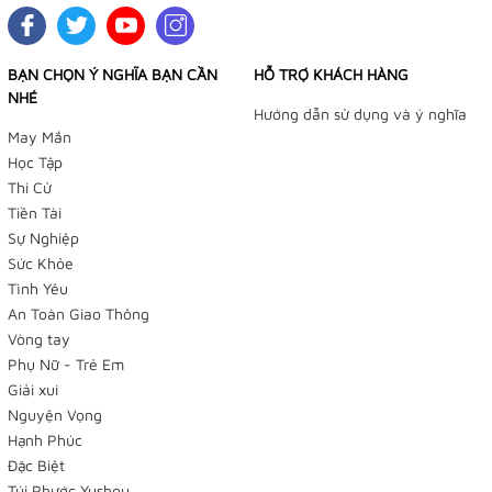
BẠN CHỌN Ý NGHĨA BẠN CẦN
HỖ TRỢ KHÁCH HÀNG
NHÉ
Hướng dẫn sử dụng và ý nghĩa
May Mắn
Học Tập
Thi Cử
Tiền Tài
Sự Nghiệp
Sức Khỏe
Tình Yêu
An Toàn Giao Thông
Vòng tay
Phụ Nữ - Trẻ Em
Giải xui
Nguyện Vọng
Hạnh Phúc
Đặc Biệt
Túi Phước Yushou