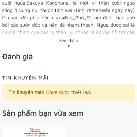
cưỡi ngựa,Sakuya Konohana, là một vị thần cưỡi ngựa
sống ở vùng núi thuộc tỉnh Kai (tỉnh Yamanashi ngày nay)
Ở chân đồi phía bắc của
#Núi_Phú_Sĩ
, nơi được bao phủ
bởi các sườn dốc và nền đá nham thạch, Ngựa được coi là
sứ giả chính của các vị thần, vì chúng là nguồn hỗ trợ cần
thiết và quan trọng cho cuộc sống của con người, bao gồm
Xem thêm
cả trồng trọt và vận chuyển hàng hóa.
Đánh giá
Sau chiến tranh, những người thờ phượng của giáo dân
sùng_đạ.o đến mức họ được xếp hạng nhất trong Cuộc
thăm dò đức tin tỉnh Yamanashi của Mainichi Shimbun, và
TIN KHUYẾN MÃI
vào ngày 15 tháng 6 năm 1957, họ được xếp hạng thứ hai
ở tỉnh Yamanashi và sẽ được thêm vào Đền Beppe.
Tin khuyến mãi!
Chưa được thiết lập.
Cầu giải trừ vận xui, bảo vệ khỏi những điều tà
Ý nghĩa:
ác, mang đến vận may, tránh tai nạn, tốt cho những năm
Sản phẩm bạn vừa xem
hạn
#Thái_Tuế
(
#Trị_Thái_Tuế
,
#Xung_Thái_Tuế
,
#Hình_Thái_Tuế
,
#Hại_Thái_Tuế
,
#Phá_Thái_Tuế
) và
#năm_tuổi
, năm
#tam_tai