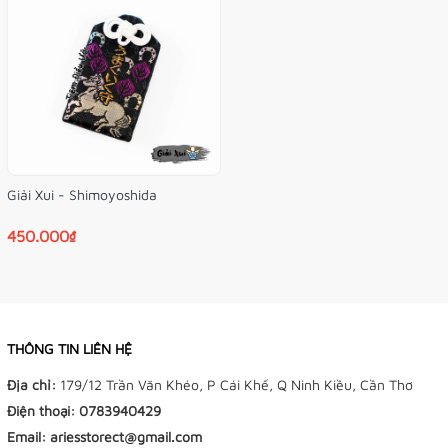
4x7cm - Hợp để treo balo/túi xách hoặc
Kích thước:
móc khóa
Tặng kèm túi nhựa bảo vệ bên ngoài và vòng tay xinh
xinh nhé!
Giải Xui - Shimoyoshida
450.000₫
THÔNG TIN LIÊN HỆ
Địa chỉ:
179/12 Trần Văn Khéo, P Cái Khế, Q Ninh Kiều, Cần Thơ
Điện thoại:
0783940429
Email:
ariesstorect@gmail.com