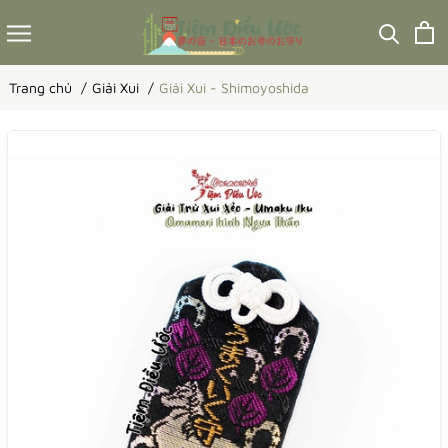
Trang chủ
Giải Xui
Giải Xui - Shimoyoshida