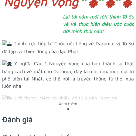
Nguyện vọng
Lại tới năm mới rồi! thỉnh Tổ Sư
về và thực hiện điều ước cuộc
đời mình thôi nào!
Thỉnh trực tiếp từ Chùa nổi tiêng về Daruma, vị Tổ Sư
đã lập ra Thiên Tông của đạo Phật
Ý nghĩa Cầu 1 Nguyện Vọng của bạn thành sự thật
bằng cách vẽ mắt cho Daruma, đây là một omamori cực kì
phổ biến tại Nhật, có thể nói là truyền thống từ thời xưa
luôn nha
Kích thước: tiệm có nhiều cỡ từ 9 đến 19cm nà
Xem thêm
Búp bê Daruma chuẩn truyền thống làm từ giấy bồi
Đánh giá
và vẽ mặt thủ công nè, chữ viết cũng được viết thủ công
luôn! Mặt sau còn có thẻ phước dán trực tiếp lên Daruma
nữa nhé! Búp bê này khác với loại trang trí bán ở ngoài, vì