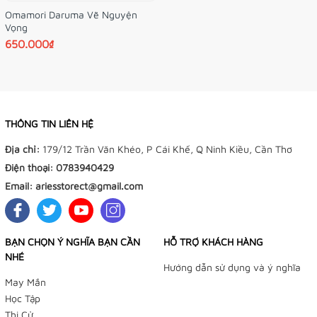
Omamori Daruma Vẽ Nguyện
Vọng
650.000₫
THÔNG TIN LIÊN HỆ
Địa chỉ:
179/12 Trần Văn Khéo, P Cái Khế, Q Ninh Kiều, Cần Thơ
Điện thoại:
0783940429
Email:
ariesstorect@gmail.com
BẠN CHỌN Ý NGHĨA BẠN CẦN
HỖ TRỢ KHÁCH HÀNG
NHÉ
Hướng dẫn sử dụng và ý nghĩa
May Mắn
Học Tập
Thi Cử