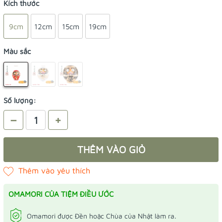
Kích thước
9cm
12cm
15cm
19cm
Màu sắc
Số lượng:
–
+
THÊM VÀO GIỎ
OMAMORI CỦA TIỆM ĐIỀU ƯỚC
Omamori được Đền hoặc Chùa của Nhật làm ra.