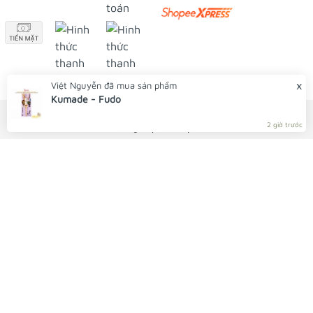
© Bản quyền thuộc về Tiệm Điều Ước
Cung cấp bởi
Sapo
x
Việt Nguyễn
đã mua sản phẩm
Kumade - Fudo
2 giờ trước