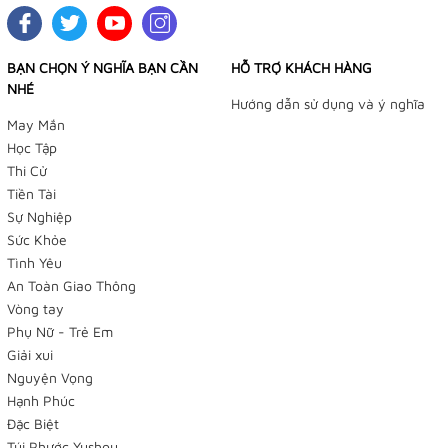
BẠN CHỌN Ý NGHĨA BẠN CẦN
HỖ TRỢ KHÁCH HÀNG
NHÉ
Hướng dẫn sử dụng và ý nghĩa
May Mắn
Học Tập
Thi Cử
Tiền Tài
TIỆM BÁN HÀNG TRỰC TUYẾN
Sự Nghiệp
Sức Khỏe
NHẬN ĐẶT HÀNG QUA FACEBOOK TRƯỚC KHI ĐẾN LẤY
Tình Yêu
TẠI TIỆM
An Toàn Giao Thông
Tiệm Điều Ước - Yushou 御守 - Tiệm Phụ Kiện Bạch
Vòng tay
Phụ Nữ - Trẻ Em
Dương
Giải xui
179/12 Trần Văn Khéo, P. Cái Khế, Q Ninh Kiều, TP
Nguyện Vọng
Cần Thơ
Hạnh Phúc
Đặc Biệt
Facebook:
Túi Phước Yushou