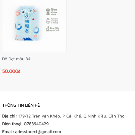
Mua hàng có kèm túi nhựa bảo vệ, cùng quà tặng
vòng mèo may mắn nha!!!
Hình ảnh do Tiệm Điều Ước tự chụp nà! Màu sắc bên ngoài
có thể khác trong ảnh một chút nha!
Đỗ Đạt mẫu 34
50.000₫
THÔNG TIN LIÊN HỆ
Địa chỉ:
179/12 Trần Văn Khéo, P Cái Khế, Q Ninh Kiều, Cần Thơ
Điện thoại:
0783940429
Email:
ariesstorect@gmail.com