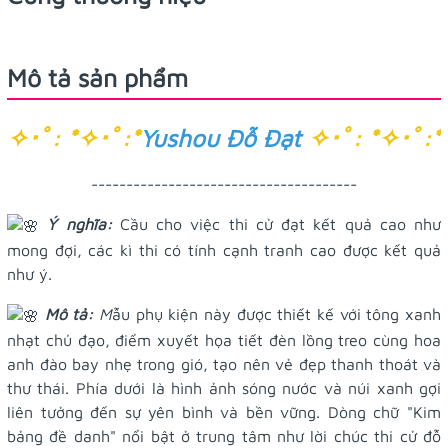
Mô tả sản phẩm
✧･ﾟ: *✧･ﾟ:*
Yushou Đỗ Đạt
✧･ﾟ: *✧･ﾟ:*
--------------------------------------
Ý nghĩa:
Cầu cho việc thi cử đạt kết quả cao như
mong đợi, các kì thi có tính cạnh tranh cao được kết quả
như ý.
Mô tả:
M
ẫu phụ kiện này được thiết kế với tông xanh
nhạt chủ đạo, điểm xuyết họa tiết đèn lồng treo cùng hoa
anh đào bay nhẹ trong gió, tạo nên vẻ đẹp thanh thoát và
thư thái. Phía dưới là hình ảnh sóng nước và núi xanh gợi
liên tưởng đến sự yên bình và bền vững. Dòng chữ "Kim
bảng đề danh" nổi bật ở trung tâm như lời chúc thi cử đỗ