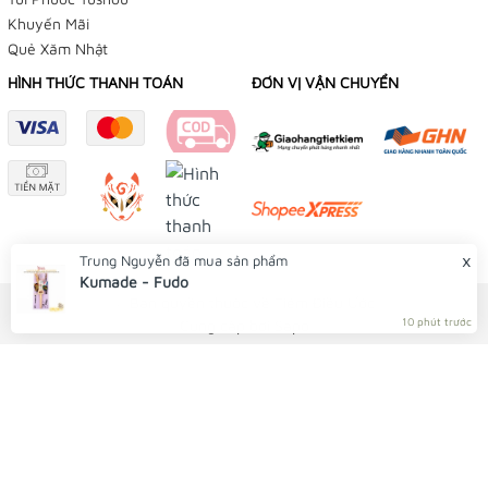
Khuyến Mãi
👉
Omamori Tiệm Điều Ước
Quẻ Xăm Nhật
👉
Yushou 御守
HÌNH THỨC THANH TOÁN
ĐƠN VỊ VẬN CHUYỂN
👉
Phụ Kiện Bạch Dương
Instagram:
👉
Tiệm Điều Ước
👉
Yushou 御守
x
Trung Nguyễn
đã mua sản phẩm
Kumade - Fudo
Youtube:
© Bản quyền thuộc về Tiệm Điều Ước
10 phút trước
Cung cấp bởi
Sapo
👉
Tiệm Điều Ước
Shopee:
👉
Tiệm Điều Ước
👉
Yushou 御守