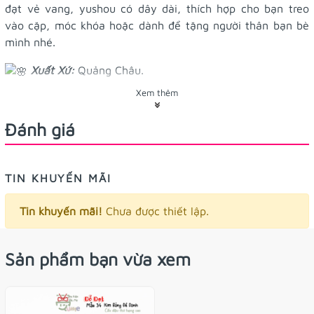
đạt vẻ vang, yushou có dây dài, thích hợp cho bạn treo
vào cặp, móc khóa hoặc dành để tặng người thân bạn bè
mình nhé.
Xuất Xứ:
Quảng Châu.
Xem thêm
Kích thước:
4x6cm.
Đánh giá
Công dụng:
Có thể làm móc khóa, treo túi xách balo
hoặc để ví tiền nè
Hướng dẫn sử dụng:
Chỉ cần đem theo bên người
TIN KHUYẾN MÃI
thường xuyên, không cần cầu khấn, khấn vái hay thắp
nhang cúng kiến gì cả.
Tin khuyến mãi!
Chưa được thiết lập.
Lưu ý:
Yushou (Quảng Châu) là vật phẩm cầu
Sản phẩm bạn vừa xem
nguyện, không phải bùa chú nên không có ý niệm hại
người khác, yushou chỉ mang ý nghĩa tốt đẹp đến cho
người sử dụng.