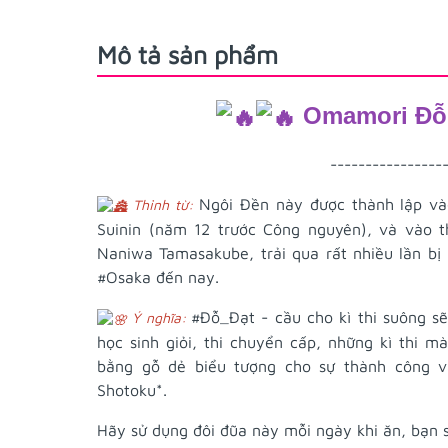
Mô tả sản phẩm
Omamori Đỗ 
----------------
Ngôi Đền này được thành lập vào
Thỉnh từ:
Suinin (năm 12 trước Công nguyên), và vào t
Naniwa Tamasakube, trải qua rất nhiều lần bị 
#Osaka
đến nay.
#Đỗ_Đạt
- cầu cho kì thi suông sẽ
Ý nghĩa:
học sinh giỏi, thi chuyển cấp, những kì thi 
bằng gỗ dẻ biểu tượng cho sự thành công và
Shotoku*.
Hãy sử dụng đôi đũa này mỗi ngày khi ăn, bạn 