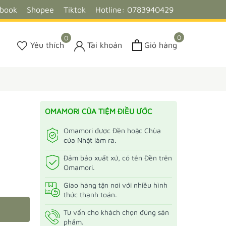
ebook
Shopee
Tiktok
Hotline: 0783940429
0
0
Yêu thích
Tài khoản
Giỏ hàng
OMAMORI CỦA TIỆM ĐIỀU ƯỚC
Omamori được Đền hoặc Chùa
của Nhật làm ra.
Đảm bảo xuất xứ, có tên Đền trên
Omamori.
Giao hàng tận nơi với nhiều hình
thức thanh toán.
Tư vấn cho khách chọn đúng sản
phẩm.