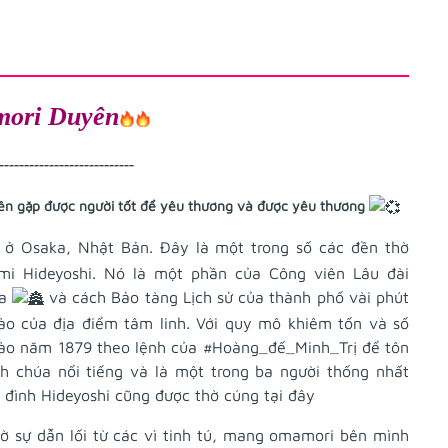
ori Duyên
---------------------------
yên gặp được người tốt để yêu thương và được yêu thương
ở Osaka, Nhật Bản. Đây là một trong số các đền thờ
mi Hideyoshi. Nó là một phần của Công viên Lâu đài
ka
và cách Bảo tàng Lịch sử của thành phố vài phút
ào của địa điểm tâm linh. Với quy mô khiêm tốn và số
ào năm 1879 theo lệnh củ
a #Hoàng_đế_Minh_T
rị để tôn
nh chúa nổi tiếng và là một trong ba người thống nhất
 đình Hideyoshi cũng được thờ cúng tại đây
ờ sự dẫn lối từ các vì tinh tú, mang omamori bên mình