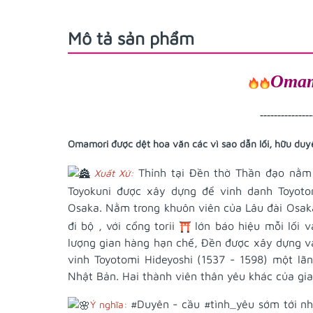
Mô tả sản phẩm
Omam
---------------
Omamori được dệt hoa văn các vì sao dẫn lối, hữu du
Thỉnh tại Đền thờ Thần đạo nằm 
Xuất Xứ:
Toyokuni được xây dựng để vinh danh Toyoto
Osaka. Nằm trong khuôn viên của Lâu đài Osa
đi bộ , với cổng torii
lớn báo hiệu mỗi lối v
lượng gian hàng hạn chế, Đền được xây dựng v
vinh Toyotomi Hideyoshi (1537 - 1598) một lã
Nhật Bản. Hai thành viên thân yêu khác của gia
#Duyên
- cầu
#tình_yêu
sớm tới nh
Ý nghĩa: