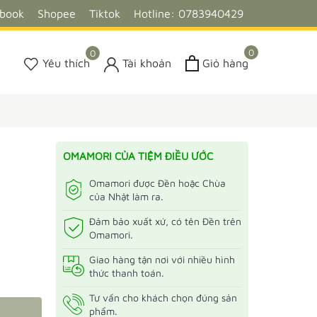
ebook
Shopee
Tiktok
Hotline: 0783940429
0
0
Yêu thích
Tài khoản
Giỏ hàng
OMAMORI CỦA TIỆM ĐIỀU ƯỚC
Omamori được Đền hoặc Chùa
của Nhật làm ra.
Đảm bảo xuất xứ, có tên Đền trên
Omamori.
Giao hàng tận nơi với nhiều hình
thức thanh toán.
Tư vấn cho khách chọn đúng sản
phẩm.