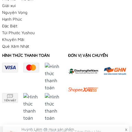
Giải xui
Nguyện Vọng
Hạnh Phúc
Đặc Biệt
Túi Phước Yushou
Khuyến Mãi
Quẻ Xăm Nhật
HÌNH THỨC THANH TOÁN
ĐƠN VỊ VẬN CHUYỂN
© Bản quyền thuộc về Tiệm Điều Ước