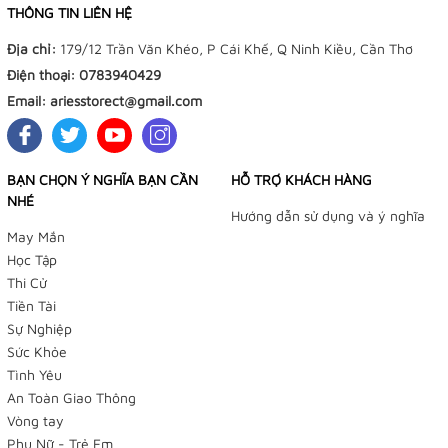
THÔNG TIN LIÊN HỆ
Địa chỉ:
179/12 Trần Văn Khéo, P Cái Khế, Q Ninh Kiều, Cần Thơ
Điện thoại:
0783940429
Email:
ariesstorect@gmail.com
BẠN CHỌN Ý NGHĨA BẠN CẦN
HỖ TRỢ KHÁCH HÀNG
NHÉ
Hướng dẫn sử dụng và ý nghĩa
May Mắn
Học Tập
Thi Cử
Tiền Tài
Sự Nghiệp
Sức Khỏe
Tình Yêu
An Toàn Giao Thông
Vòng tay
Phụ Nữ - Trẻ Em