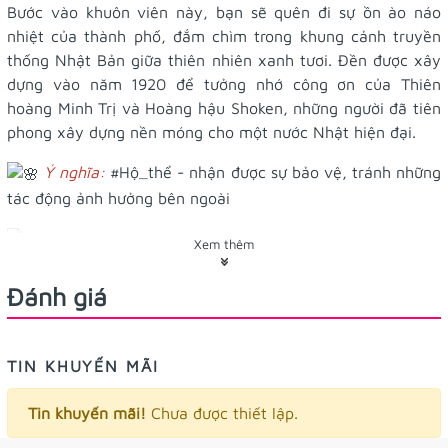
Bước vào khuôn viên này, bạn sẽ quên đi sự ồn ào náo
nhiệt của thành phố, đắm chìm trong khung cảnh truyền
thống Nhật Bản giữa thiên nhiên xanh tươi. Đền được xây
dựng vào năm 1920 để tưởng nhớ công ơn của Thiên
hoàng Minh Trị và Hoàng hậu Shoken, những người đã tiên
phong xây dựng nền móng cho một nước Nhật hiện đại.
Ý nghĩa:
#Hộ_thể
- nhận được sự bảo vệ, tránh những
tác động ảnh hưởng bên ngoài
4 x6.5cm
Kích thước:
Xem thêm
thẻ phước của đền - đừng cắt túi nhựa mở
Bên trong:
Đánh giá
ra xem nha, dạng thẻ dẹp nên chỉ để ví được thôi á
Tặng kèm vòng tay xinh xắn và túi nhựa bảo vệ bên
TIN KHUYẾN MÃI
ngoài Đề:n làm sẵn òi
Tin khuyến mãi!
Chưa được thiết lập.