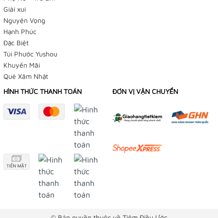
Giải xui
Nguyện Vọng
Hạnh Phúc
Đặc Biệt
Túi Phước Yushou
Khuyến Mãi
Quẻ Xăm Nhật
HÌNH THỨC THANH TOÁN
ĐƠN VỊ VẬN CHUYỂN
© Bản quyền thuộc về Tiệm Điều Ước