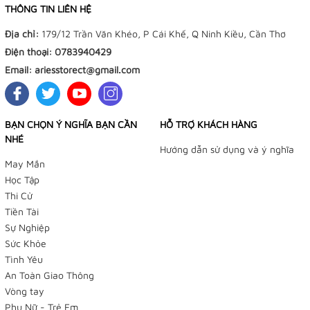
THÔNG TIN LIÊN HỆ
Địa chỉ:
179/12 Trần Văn Khéo, P Cái Khế, Q Ninh Kiều, Cần Thơ
Điện thoại:
0783940429
Email:
ariesstorect@gmail.com
BẠN CHỌN Ý NGHĨA BẠN CẦN
HỖ TRỢ KHÁCH HÀNG
NHÉ
Hướng dẫn sử dụng và ý nghĩa
May Mắn
Học Tập
Thi Cử
Tiền Tài
Sự Nghiệp
Sức Khỏe
Tình Yêu
An Toàn Giao Thông
Vòng tay
Phụ Nữ - Trẻ Em