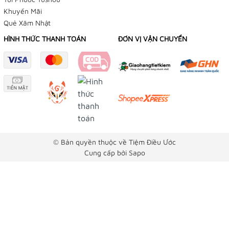
Khuyến Mãi
TIỆM BÁN HÀNG TRỰC TUYẾN
Quẻ Xăm Nhật
NHẬN ĐẶT HÀNG QUA FACEBOOK TRƯỚC KHI ĐẾN LẤY
HÌNH THỨC THANH TOÁN
ĐƠN VỊ VẬN CHUYỂN
TẠI TIỆM
Tiệm Điều Ước - Yushou 御守 - Tiệm Phụ Kiện Bạch
Dương
179/12 Trần Văn Khéo, P. Cái Khế, Q Ninh Kiều, TP
Cần Thơ
Facebook:
© Bản quyền thuộc về Tiệm Điều Ước
Cung cấp bởi
Sapo
👉
Omamori Tiệm Điều Ước
👉
Yushou 御守
👉
Phụ Kiện Bạch Dương
Instagram: