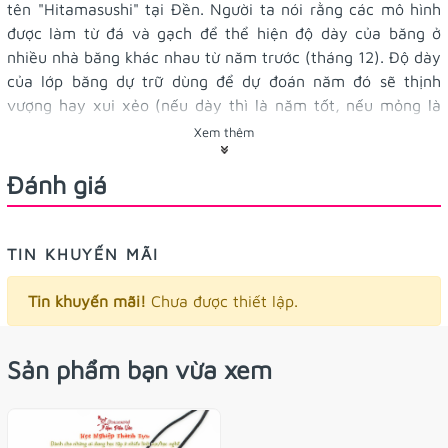
tên "Hitamasushi" tại Đền. Người ta nói rằng các mô hình
được làm từ đá và gạch để thể hiện độ dày của băng ở
nhiều nhà băng khác nhau từ năm trước (tháng 12). Độ dày
của lớp băng dự trữ dùng để dự đoán năm đó sẽ thịnh
vượng hay xui xẻo (nếu dày thì là năm tốt, nếu mỏng là
năm xấu).
Xem thêm
Có thể coi đây là một phần của văn hóa nông nghiệp bắt
nguồn từ tập quán cố gắng nhìn nhận những dấu hiệu
Đánh giá
trong các hiện tượng tự nhiên.
#học_tập
- cầu về thành tích học tập tiến bộ,
Ý nghĩa:
TIN KHUYẾN MÃI
việc tiếp thu kiến thức diễn ra suông sẽ, những bài kiểm
tra kiến thức đạt được điểm cao
Tin khuyến mãi!
Chưa được thiết lập.
5 x 7.5cm
Kích thước:
Sản phẩm bạn vừa xem
Omamori có hoa văn nổi hình hoa anh đào, nhưng lại
là một kiểu như huy hiệu vậy đó
Tặng kèm vòng tay xinh xinh nè, có tặng túi nhựa bọc bên
ngoài nữa nhoa!