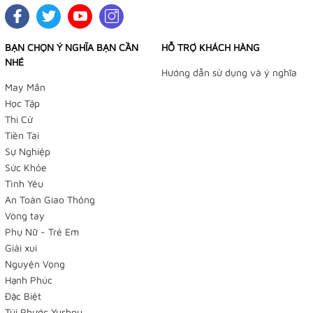
BẠN CHỌN Ý NGHĨA BẠN CẦN
HỖ TRỢ KHÁCH HÀNG
NHÉ
Hướng dẫn sử dụng và ý nghĩa
May Mắn
Học Tập
Thi Cử
Tiền Tài
Sự Nghiệp
Sức Khỏe
Tình Yêu
An Toàn Giao Thông
Vòng tay
Phụ Nữ - Trẻ Em
Giải xui
Nguyện Vọng
Hạnh Phúc
Đặc Biệt
Túi Phước Yushou