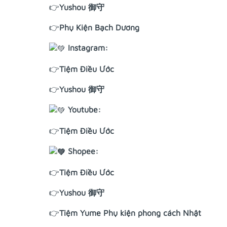
👉
Yushou 御守
👉
Phụ Kiện Bạch Dương
Instagram:
👉
Tiệm Điều Ước
👉
Yushou 御守
Youtube:
👉
Tiệm Điều Ước
Shopee:
👉
Tiệm Điều Ước
👉
Yushou 御守
👉
Tiệm Yume Phụ kiện phong cách Nhật