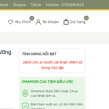
ebook
Shopee
Tiktok
Hotline: 0783940429
0
0
Yêu thích
Tài khoản
Giỏ hàng
 Vững
TÍNH NĂNG NỔI BẬT
dành cho ai muốn cải thiện điểm số
trong học tập
OMAMORI CỦA TIỆM ĐIỀU ƯỚC
Omamori được Đền hoặc Chùa
của Nhật làm ra.
Đảm bảo xuất xứ, có tên Đền trên
Omamori.