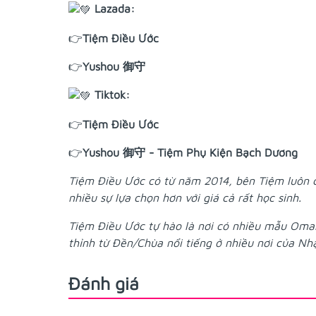
Lazada:
👉
Tiệm Điều Ước
👉
Yushou 御守
Tiktok:
👉
Tiệm Điều Ước
👉
Yushou 御守 - Tiệm Phụ Kiện Bạch Dương
Tiệm Điều Ước có từ năm 2014, bên Tiệm luôn
nhiều sự lựa chọn hơn với giá cả rất học sinh.
Tiệm Điều Ước tự hào là nơi có nhiều mẫu Oma
thỉnh từ Đền/Chùa nổi tiếng ở nhiều nơi của Nh
Đánh giá