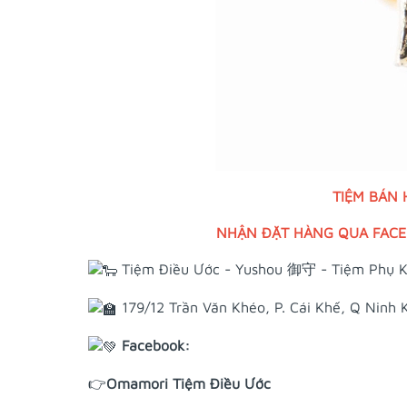
TIỆM BÁN
NHẬN ĐẶT HÀNG QUA FACEB
Tiệm Điều Ước - Yushou 御守 - Tiệm Phụ K
179/12 Trần Văn Khéo, P. Cái Khế, Q Ninh 
Facebook:
👉
Omamori Tiệm Điều Ước