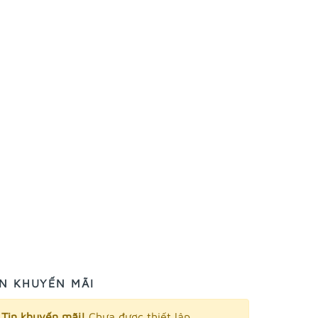
IN KHUYẾN MÃI
Tin khuyến mãi!
Chưa được thiết lập.