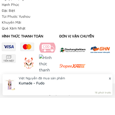
👉
Omamori Tiệm Điều Ước
Hạnh Phúc
Đặc Biệt
👉
Yushou 御守
Túi Phước Yushou
Khuyến Mãi
👉
Phụ Kiện Bạch Dương
Quẻ Xăm Nhật
Instagram:
HÌNH THỨC THANH TOÁN
ĐƠN VỊ VẬN CHUYỂN
👉
Tiệm Điều Ước
👉
Yushou 御守
Youtube:
👉
Tiệm Điều Ước
x
Việt Nguyễn
đã mua sản phẩm
Kumade - Fudo
Shopee:
© Bản quyền thuộc về Tiệm Điều Ước
Cung cấp bởi
Sapo
16 phút trước
👉
Tiệm Điều Ước
👉
Yushou 御守