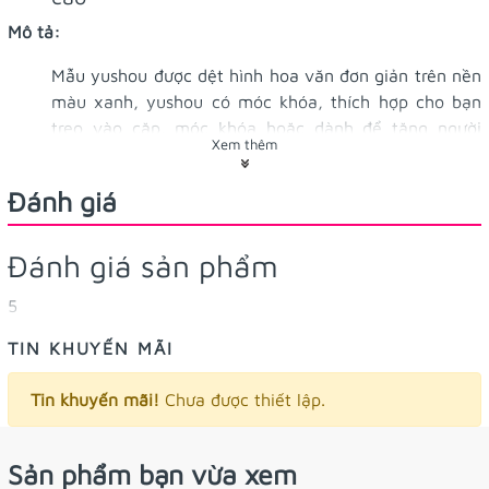
Mô tả:
Mẫu yushou được dệt hình hoa văn đơn giản trên nền
màu xanh, yushou có móc khóa, thích hợp cho bạn
treo vào cặp, móc khóa hoặc dành để tặng người
Xem thêm
thân bạn bè mình nhé!
Đánh giá
Xuất xứ:
Quảng Châu
Kích thước:
3x4 cm
Đánh giá sản phẩm
Công dụng:
Móc khóa treo cặp, balo, treo chìa khóa, để ví,
5
làm quà tặng,…
TIN KHUYẾN MÃI
Hướng dẫn sử dụng:
Chỉ cần đem theo bên người thường
xuyên, không cần cầu khấn, khấn vái hay thắp nhang cúng
Tin khuyến mãi!
Chưa được thiết lập.
kiến gì cả.
Lưu ý:
Yushou (Quảng Châu) là vật phẩm cầu nguyện,
Sản phẩm bạn vừa xem
không phải bùa chú nên không có ý niệm hại người khác,