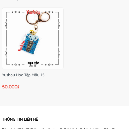
yushou chỉ mang ý nghĩa tốt đẹp đến cho người sử dụng.
Mua yushou của Tiệm Điều Ước được tặng kèm túi
nhựa bảo vệ bên ngoài và vòng đeo tay xinh xắn!
Hình ảnh do Tiệm Điều Ước tự chụp nà! Màu sắc bên ngoài
có thể khác trong ảnh một chút nha!
Yushou Học Tập Mẫu 15
50.000₫
THÔNG TIN LIÊN HỆ