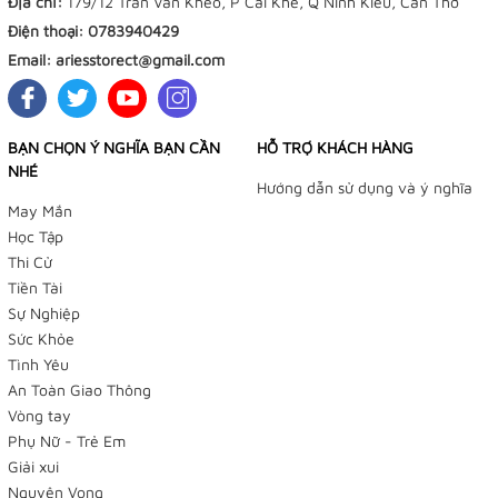
Địa chỉ:
179/12 Trần Văn Khéo, P Cái Khế, Q Ninh Kiều, Cần Thơ
Điện thoại:
0783940429
Email:
ariesstorect@gmail.com
BẠN CHỌN Ý NGHĨA BẠN CẦN
HỖ TRỢ KHÁCH HÀNG
NHÉ
Hướng dẫn sử dụng và ý nghĩa
TIỆM BÁN HÀNG TRỰC TUYẾN
May Mắn
Học Tập
NHẬN ĐẶT HÀNG QUA FACEBOOK TRƯỚC KHI ĐẾN LẤY
Thi Cử
TẠI TIỆM
Tiền Tài
Sự Nghiệp
Tiệm Điều Ước - Yushou 御守 - Tiệm Phụ Kiện Bạch
Sức Khỏe
Dương
Tình Yêu
An Toàn Giao Thông
179/12 Trần Văn Khéo, P. Cái Khế, Q Ninh Kiều, TP
Vòng tay
Cần Thơ
Phụ Nữ - Trẻ Em
Giải xui
Facebook:
Nguyện Vọng