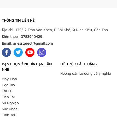
THÔNG TIN LIÊN HỆ
Địa chỉ:
179/12 Trần Văn Khéo, P Cái Khế, Q Ninh Kiều, Cần Thơ
Điện thoại:
0783940429
Email:
ariesstorect@gmail.com
BẠN CHỌN Ý NGHĨA BẠN CẦN
HỖ TRỢ KHÁCH HÀNG
NHÉ
Hướng dẫn sử dụng và ý nghĩa
May Mắn
Học Tập
Thi Cử
Tiền Tài
Sự Nghiệp
Sức Khỏe
Tình Yêu