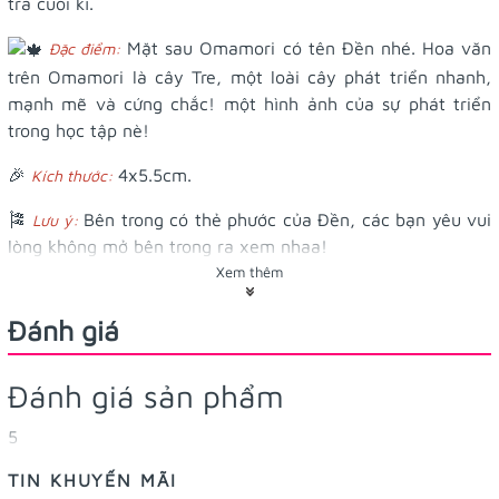
tra cuối kì.
Mặt sau Omamori có tên Đền nhé. Hoa văn
Đặc điểm:
trên Omamori là cây Tre, một loài cây phát triển nhanh,
mạnh mẽ và cứng chắc! một hình ảnh của sự phát triển
trong học tập nè!
🎉
4x5.5cm.
Kích thước:
🎏
Bên trong có thẻ phước của Đền, các bạn yêu vui
Lưu ý:
lòng không mở bên trong ra xem nhaa!
Xem thêm
🎍Khi mua sẽ tặng kèm vòng tay xinh xắn và Tiệm có làm
riêng túi nhựa bảo vệ cho Omamori này nhaaaa.
Đánh giá
Đánh giá sản phẩm
5
TIN KHUYẾN MÃI