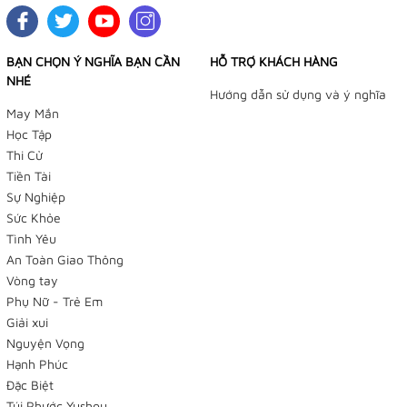
BẠN CHỌN Ý NGHĨA BẠN CẦN
HỖ TRỢ KHÁCH HÀNG
NHÉ
Hướng dẫn sử dụng và ý nghĩa
May Mắn
Học Tập
Thi Cử
Tiền Tài
Sự Nghiệp
Sức Khỏe
Tình Yêu
An Toàn Giao Thông
Vòng tay
TIỆM BÁN HÀNG TRỰC TUYẾN
Phụ Nữ - Trẻ Em
Giải xui
NHẬN ĐẶT HÀNG QUA FACEBOOK TRƯỚC KHI ĐẾN LẤY
Nguyện Vọng
TẠI TIỆM
Hạnh Phúc
Đặc Biệt
Tiệm Điều Ước - Yushou 御守 - Tiệm Phụ Kiện Bạch
Túi Phước Yushou