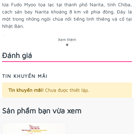
lửa Fudo Myoo tọa lạc tại thành phố Narita, tỉnh Chiba,
cách sân bay Narita khoảng 8 km về phía đông. Đây là
một trong những ngôi chùa nổi tiếng linh thiêng và cổ tại
Nhật Bản.
4.5x5 cm
Kích thước:
Xem thêm
Omamori này dạng túi vải nên
Công dụng/tác dụng:
Đánh giá
tương đối cộm nếu để ví, thay vào đó có dây để treo
khóa/treo balo nè, tiệm đang treo balo, xinh lắm nè!
TIN KHUYẾN MÃI
Tuy hình dạng này hơi khó, nhưng tiệm cũng đặt làm được
túi nhựa cho mẫu này òi
Tin khuyến mãi!
Chưa được thiết lập.
Sản phẩm bạn vừa xem