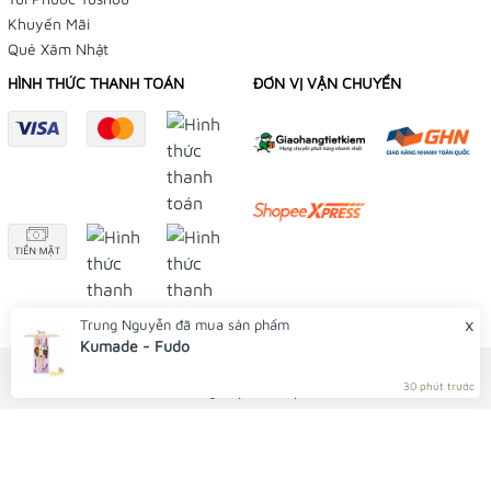
Dương
Khuyến Mãi
Quẻ Xăm Nhật
179/12 Trần Văn Khéo, P. Cái Khế, Q Ninh Kiều, TP
Cần Thơ
HÌNH THỨC THANH TOÁN
ĐƠN VỊ VẬN CHUYỂN
Facebook:
👉
Omamori Tiệm Điều Ước
👉
Yushou 御守
👉
Phụ Kiện Bạch Dương
Instagram:
x
Trung Nguyễn
đã mua sản phẩm
Kumade - Fudo
👉
Tiệm Điều Ước
© Bản quyền thuộc về Tiệm Điều Ước
30 phút trước
Cung cấp bởi
Sapo
👉
Yushou 御守
Youtube:
👉
Tiệm Điều Ước