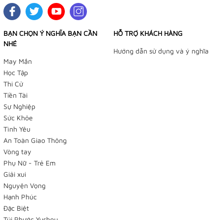
BẠN CHỌN Ý NGHĨA BẠN CẦN
HỖ TRỢ KHÁCH HÀNG
NHÉ
Hướng dẫn sử dụng và ý nghĩa
May Mắn
Học Tập
Thi Cử
Tiền Tài
Sự Nghiệp
Sức Khỏe
Tình Yêu
An Toàn Giao Thông
Vòng tay
Phụ Nữ - Trẻ Em
Giải xui
Nguyện Vọng
Hạnh Phúc
Đặc Biệt
Túi Phước Yushou