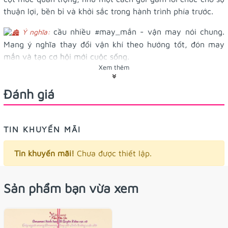
thuận lợi, bền bỉ và khởi sắc trong hành trình phía trước.
cầu nhiều
#may_mắn
- vận may nói chung.
Ý nghĩa:
Mang ý nghĩa thay đổi vận khí theo hướng tốt, đón may
mắn và tạo cơ hội mới cuộc sống.
Xem thêm
Dây ren, hợp treo túi xách (hơi bị
Tác dụng/ công dụng:
xinh nha)
Đánh giá
4.5x6cm
Kích thước:
TIN KHUYẾN MÃI
Omamori không có hạn dùng, bạn cứ đeo đến khi cũ
thì đổi thôi ạ
Tin khuyến mãi!
Chưa được thiết lập.
Sản phẩm bạn vừa xem