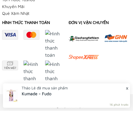
Khuyến Mãi
Quẻ Xăm Nhật
HÌNH THỨC THANH TOÁN
ĐƠN VỊ VẬN CHUYỂN
x
Thảo Lê
đã mua sản phẩm
Kumade - Fudo
© Bản quyền thuộc về Tiệm Điều Ước
16 phút trước
Cung cấp bởi
Sapo