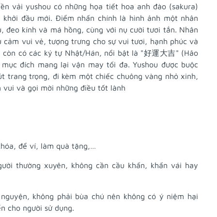
nền vải yushou có những họa tiết hoa anh đào (sakura)
 khởi đầu mới. Điểm nhấn chính là hình ảnh một nhân
, đeo kính và má hồng, cùng với nụ cười tươi tắn. Nhân
cảm vui vẻ, tượng trưng cho sự vui tươi, hạnh phúc và
ou còn có các ký tự Nhật/Hán, nổi bật là "好運大吉" (Hǎo
mục đích mang lại vận may tối đa. Yushou được buộc
t trang trọng, đi kèm một chiếc chuông vàng nhỏ xinh,
 vui và gọi mời những điều tốt lành
khóa, để ví, làm quà tặng,…
ười thường xuyên, không cần cầu khấn, khấn vái hay
nguyện, không phải bùa chú nên không có ý niệm hại
ến cho người sử dụng.