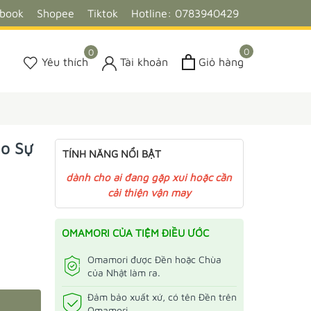
ebook
Shopee
Tiktok
Hotline: 0783940429
0
0
Yêu thích
Tài khoản
Giỏ hàng
o Sự
TÍNH NĂNG NỔI BẬT
dành cho ai đang gặp xui hoặc cần
cải thiện vận may
OMAMORI CỦA TIỆM ĐIỀU ƯỚC
Omamori được Đền hoặc Chùa
của Nhật làm ra.
Đảm bảo xuất xứ, có tên Đền trên
Omamori.