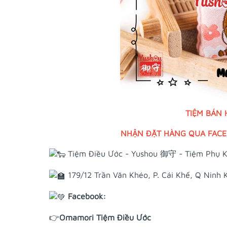
TIỆM BÁN
NHẬN ĐẶT HÀNG QUA FACEB
Tiệm Điều Ước - Yushou 御守 - Tiệm Phụ K
179/12 Trần Văn Khéo, P. Cái Khế, Q Ninh 
Facebook:
👉
Omamori Tiệm Điều Ước