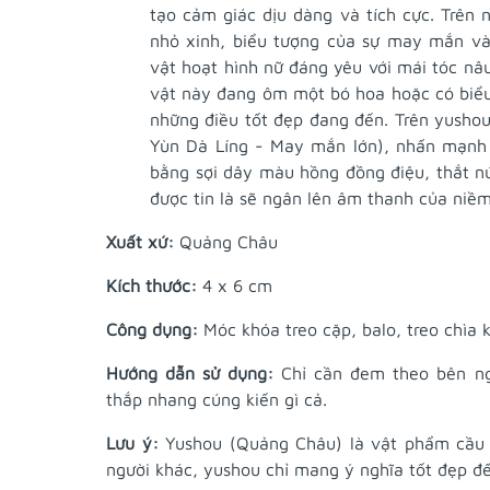
tạo cảm giác dịu dàng và tích cực. Trên 
nhỏ xinh, biểu tượng của sự may mắn và
vật hoạt hình nữ đáng yêu với mái tóc nâu
vật này đang ôm một bó hoa hoặc có biểu 
những điều tốt đẹp đang đến. Trên yush
Yùn Dà Líng - May mắn lớn), nhấn mạnh 
bằng sợi dây màu hồng đồng điệu, thắt nú
được tin là sẽ ngân lên âm thanh của niềm
Xuất xứ:
Quảng Châu
Kích thước:
4 x 6 cm
Công dụng:
Móc khóa treo cặp, balo, treo chìa 
Hướng dẫn sử dụng:
Chỉ cần đem theo bên ng
thắp nhang cúng kiến gì cả.
Lưu ý:
Yushou (Quảng Châu) là vật phẩm cầu 
người khác, yushou chỉ mang ý nghĩa tốt đẹp đ