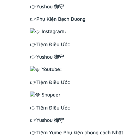
👉
Yushou 御守
👉
Phụ Kiện Bạch Dương
Instagram:
👉
Tiệm Điều Ước
👉
Yushou 御守
Youtube:
👉
Tiệm Điều Ước
Shopee:
👉
Tiệm Điều Ước
👉
Yushou 御守
👉
Tiệm Yume Phụ kiện phong cách Nhật