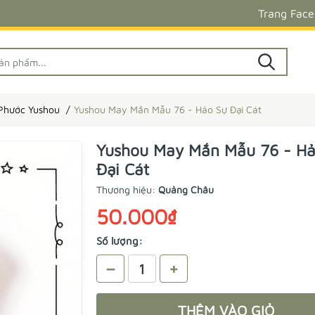
Trang Fac
 Phước Yushou
Yushou May Mắn Mẫu 76 - Hảo Sự Đại Cát
Yushou May Mắn Mẫu 76 - Hả
Đại Cát
Thương hiệu:
Quảng Châu
50.000₫
Số lượng:
–
+
THÊM VÀO GIỎ