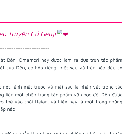
o Truyện Cổ Genji
----------------------------
ật Bản. Omamori này được làm ra dựa trên tác phẩm
ệt
của Đền, có hộp riêng, mặt sau và trên hộp đều có
 nét, ảnh mặt trước và mặt sau là nhân vật trong tác
g liền một phần trong tác phẩm văn học đó. Đền được
ơ thể vào thời Heian, và hiện nay là một trong những
tấp nập.
ng
#May_mắn
theo bạn, mở ra nhiều cơ hội mới, thuận