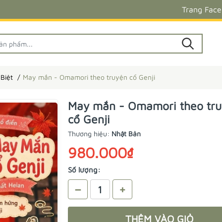
Trang Fac
Biệt
May mắn - Omamori theo truyện cổ Genji
May mắn - Omamori theo tr
cổ Genji
Thương hiệu:
Nhật Bản
980.000₫
Số lượng:
–
+
THÊM VÀO GIỎ