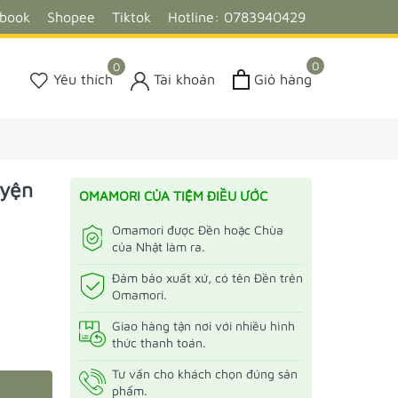
ebook
Shopee
Tiktok
Hotline: 0783940429
0
0
Yêu thích
Tài khoản
Giỏ hàng
uyện
OMAMORI CỦA TIỆM ĐIỀU ƯỚC
Omamori được Đền hoặc Chùa
của Nhật làm ra.
Đảm bảo xuất xứ, có tên Đền trên
Omamori.
Giao hàng tận nơi với nhiều hình
thức thanh toán.
Tư vấn cho khách chọn đúng sản
phẩm.