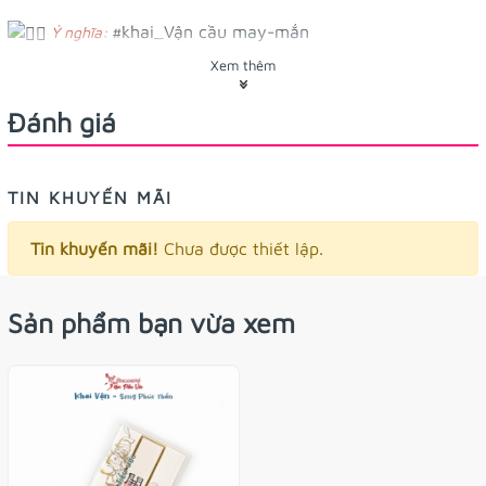
#khai_Vận
cầu may-mắn
Ý nghĩa:
Xem thêm
thẻ này có kích thước 4x6.5 cm
Tác dụng/ công dụng:
nên thẻ dễ dàng để ví nha cả nhà ơi
Đánh giá
Omamori in màu nhũ đẹp lắm à nho!
Tặng kèm vòng tay xinh xinh cho bạn nà! Omamori
TIN KHUYẾN MÃI
này là omamori do Đền làm ra, nên trên omamori có luôn
tên Đền, đảm bảo xuất xứ nhé
Tin khuyến mãi!
Chưa được thiết lập.
Sản phẩm bạn vừa xem