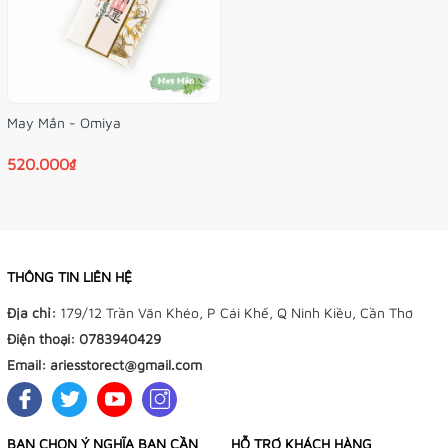
May Mắn - Omiya
520.000₫
THÔNG TIN LIÊN HỆ
Địa chỉ:
179/12 Trần Văn Khéo, P Cái Khế, Q Ninh Kiều, Cần Thơ
Điện thoại:
0783940429
Email:
ariesstorect@gmail.com
BẠN CHỌN Ý NGHĨA BẠN CẦN
HỖ TRỢ KHÁCH HÀNG