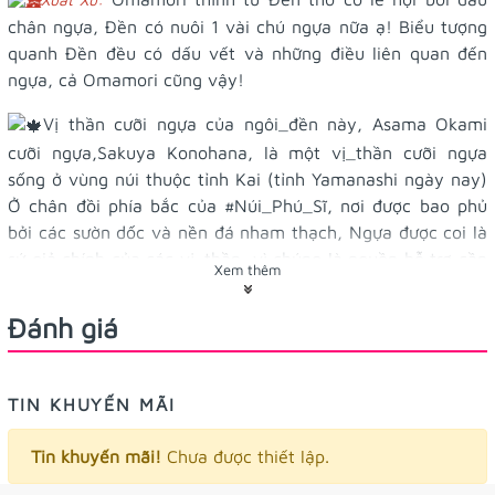
chân ngựa, Đền có nuôi 1 vài chú ngựa nữa ạ! Biểu tượng
quanh Đền đều có dấu vết và những điều liên quan đến
ngựa, cả Omamori cũng vậy!
Vị thần cưỡi ngựa của ngôi_đền này, Asama Okami
cưỡi ngựa,Sakuya Konohana, là một vị_thần cưỡi ngựa
sống ở vùng núi thuộc tỉnh Kai (tỉnh Yamanashi ngày nay)
Ở chân đồi phía bắc của
#Núi_Phú_Sĩ
, nơi được bao phủ
bởi các sườn dốc và nền đá nham thạch, Ngựa được coi là
sứ giả chính của các vị_thần, vì chúng là nguồn hỗ trợ cần
Xem thêm
thiết và quan trọng cho cuộc sống của con người, bao gồm
cả trồng trọt và vận chuyển hàng hóa.
Đánh giá
Sau chiến tranh, những người thờ phượng của giáo dân
sùng đạo đến mức họ được xếp hạng nhất trong Cuộc
TIN KHUYẾN MÃI
thăm dò đức tin tỉnh Yamanashi của Mainichi Shimbun, và
vào ngày 15 tháng 6 năm 1957, họ được xếp hạng thứ hai
Tin khuyến mãi!
Chưa được thiết lập.
ở tỉnh Yamanashi và sẽ được thêm vào Đ:ền Beppe.