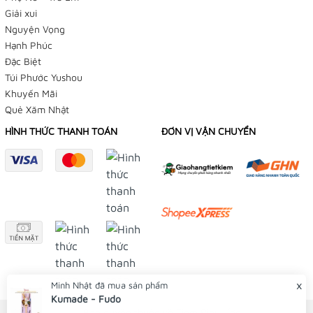
Giải xui
Nguyện Vọng
Hạnh Phúc
Đặc Biệt
Túi Phước Yushou
Khuyến Mãi
Quẻ Xăm Nhật
HÌNH THỨC THANH TOÁN
ĐƠN VỊ VẬN CHUYỂN
x
Minh Nhật
đã mua sản phẩm
© Bản quyền thuộc về Tiệm Điều Ước