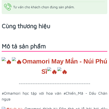
Tư vấn cho khách chọn đúng sản phẩm.
Cùng thương hiệu
Mô tả sản phẩm
Omamori May Mắn - Núi Phú
Sĩ
------------------------------------------
#Omamori
học tập với hoa văn
#Chiến_Mã
- Dấu Chân
ngựa
Omamori thỉnh từ Đền thờ có lễ hội bói dấu
Xuất Xứ: