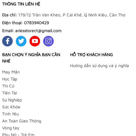
THÔNG TIN LIÊN HỆ
Địa chỉ:
179/12 Trần Văn Khéo, P Cái Khế, Q Ninh Kiều, Cần Thơ
Điện thoại:
0783940429
Email:
ariesstorect@gmail.com
BẠN CHỌN Ý NGHĨA BẠN CẦN
HỖ TRỢ KHÁCH HÀNG
NHÉ
Hướng dẫn sử dụng và ý nghĩa
May Mắn
Học Tập
Thi Cử
Tiền Tài
Sự Nghiệp
Sức Khỏe
Tình Yêu
An Toàn Giao Thông
Vòng tay
Phụ Nữ - Trẻ Em