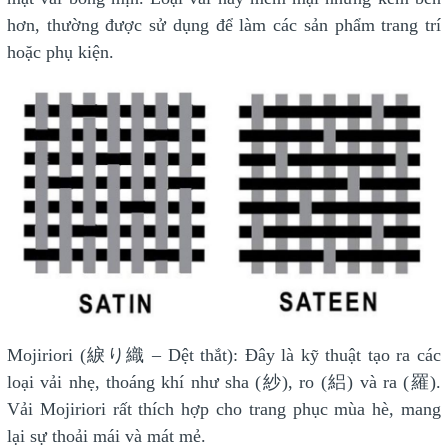
hơn, thường được sử dụng để làm các sản phẩm trang trí
hoặc phụ kiện.
Mojiriori (綟り織 – Dệt thắt): Đây là kỹ thuật tạo ra các
loại vải nhẹ, thoáng khí như sha (紗), ro (絽) và ra (羅).
Vải Mojiriori rất thích hợp cho trang phục mùa hè, mang
lại sự thoải mái và mát mẻ.