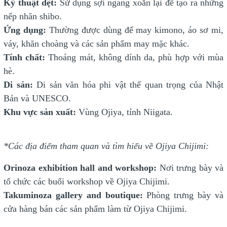
Kỹ thuật dệt:
Sử dụng sợi ngang xoắn lại để tạo ra những
nếp nhăn shibo.
Ứng dụng:
Thường được dùng để may kimono, áo sơ mi,
váy, khăn choàng và các sản phẩm may mặc khác.
Tính chất:
Thoáng mát, không dính da, phù hợp với mùa
hè.
Di sản:
Di sản văn hóa phi vật thể quan trọng của Nhật
Bản và UNESCO.
Khu vực sản xuất:
Vùng Ojiya, tỉnh Niigata.
*Các địa điểm tham quan và tìm hiểu về Ojiya Chijimi:
Orinoza exhibition hall and workshop:
Nơi trưng bày và
tổ chức các buổi workshop về Ojiya Chijimi.
Takuminoza gallery and boutique:
Phòng trưng bày và
cửa hàng bán các sản phẩm làm từ Ojiya Chijimi.