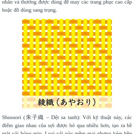
nhăn và thường được dùng để may các trang phục cao cấp
hoặc đồ dùng sang trọng.
Shusuori (朱子織 – Dệt sa tanh): Với kỹ thuật này, các
điểm giao nhau của sợi được bỏ qua nhiều hơn, tạo ra bề
mặt vải bóng mịn. Loại vải này mềm mại nhưng kém bền