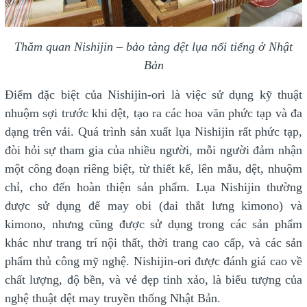
Thăm quan Nishijin – bảo tàng dệt lụa nổi tiếng ở Nhật
Bản
Điểm đặc biệt của Nishijin-ori là việc sử dụng kỹ thuật
nhuộm sợi trước khi dệt, tạo ra các hoa văn phức tạp và đa
dạng trên vải. Quá trình sản xuất lụa Nishijin rất phức tạp,
đòi hỏi sự tham gia của nhiều người, mỗi người đảm nhận
một công đoạn riêng biệt, từ thiết kế, lên mẫu, dệt, nhuộm
chỉ, cho đến hoàn thiện sản phẩm. Lụa Nishijin thường
được sử dụng để may obi (đai thắt lưng kimono) và
kimono, nhưng cũng được sử dụng trong các sản phẩm
khác như trang trí nội thất, thời trang cao cấp, và các sản
phẩm thủ công mỹ nghệ. Nishijin-ori được đánh giá cao về
chất lượng, độ bền, và vẻ đẹp tinh xảo, là biểu tượng của
nghệ thuật dệt may truyền thống Nhật Bản.