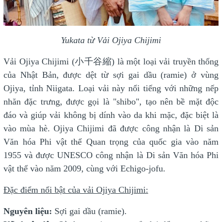
Yukata từ Vải Ojiya Chijimi
​​​Vải Ojiya Chijimi (小千谷縮) là một loại vải truyền thống
của Nhật Bản, được dệt từ sợi gai dầu (ramie) ở vùng
Ojiya, tỉnh Niigata. Loại vải này nổi tiếng với những nếp
nhăn đặc trưng, được gọi là "shibo", tạo nên bề mặt độc
đáo và giúp vải không bị dính vào da khi mặc, đặc biệt là
vào mùa hè. Ojiya Chijimi đã được công nhận là Di sản
Văn hóa Phi vật thể Quan trọng của quốc gia vào năm
1955 và được UNESCO công nhận là Di sản Văn hóa Phi
vật thể vào năm 2009, cùng với Echigo-jofu.
Đặc điểm nổi bật của vải Ojiya Chijimi:
Nguyên liệu:
Sợi gai dầu (ramie).