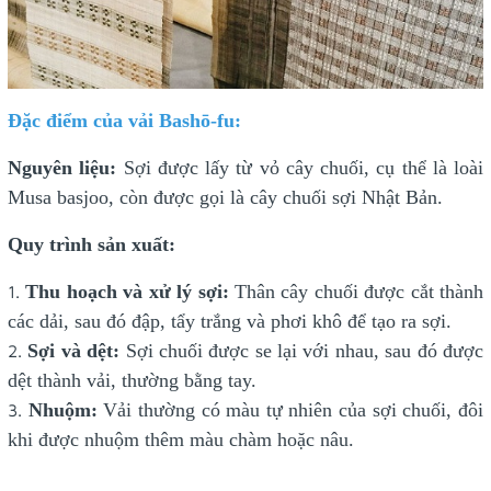
Đặc điểm của vải Bashō-fu:
Nguyên liệu:
Sợi được lấy từ vỏ cây chuối, cụ thể là loài
Musa basjoo, còn được gọi là cây chuối sợi Nhật Bản.
Quy trình sản xuất:
Thu hoạch và xử lý sợi:
Thân cây chuối được cắt thành
các dải, sau đó đập, tẩy trắng và phơi khô để tạo ra sợi.
Sợi và dệt:
Sợi chuối được se lại với nhau, sau đó được
dệt thành vải, thường bằng tay.
Nhuộm:
Vải thường có màu tự nhiên của sợi chuối, đôi
khi được nhuộm thêm màu chàm hoặc nâu.