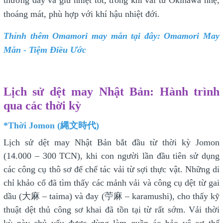
thường dày và giữ nhiệt tốt, trong khi vải từ Okinawa nhẹ,
thoáng mát, phù hợp với khí hậu nhiệt đới.
Thỉnh thêm Omamori may mắn tại đây: Omamori May
Mắn - Tiệm Điều Ước
Lịch sử dệt may Nhật Bản: Hành trình
qua các thời kỳ
*Thời Jomon (縄文時代)
Lịch sử dệt may Nhật Bản bắt đầu từ thời kỳ Jomon
(14.000 – 300 TCN), khi con người lần đầu tiên sử dụng
các công cụ thô sơ để chế tác vải từ sợi thực vật. Những di
chỉ khảo cổ đã tìm thấy các mảnh vải và công cụ dệt từ gai
dầu (大麻 – taima) và đay (苧麻 – karamushi), cho thấy kỹ
thuật dệt thủ công sơ khai đã tồn tại từ rất sớm. Vải thời