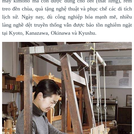
may kimono mà còn được dùng cho
obi
(thắt lưng), rèm
treo đền chùa, quà tặng nghệ thuật và phục chế các di tích
lịch sử. Ngày nay, dù công nghiệp hóa mạnh mẽ, nhiều
làng nghề dệt truyền thống vẫn được bảo tồn nghiêm ngặt
tại Kyoto, Kanazawa, Okinawa và Kyushu.