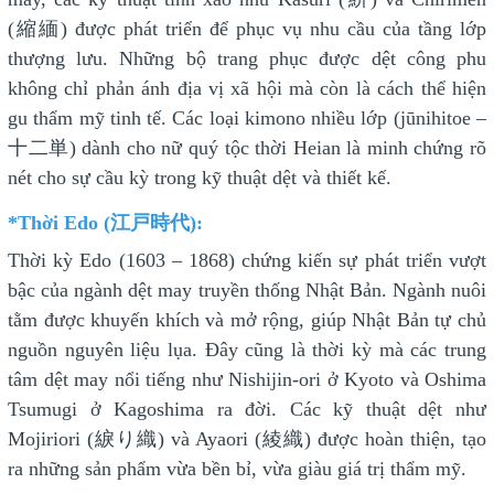
(縮緬) được phát triển để phục vụ nhu cầu của tầng lớp
thượng lưu. Những bộ trang phục được dệt công phu
không chỉ phản ánh địa vị xã hội mà còn là cách thể hiện
gu thẩm mỹ tinh tế. Các loại kimono nhiều lớp (jūnihitoe –
十二単) dành cho nữ quý tộc thời Heian là minh chứng rõ
nét cho sự cầu kỳ trong kỹ thuật dệt và thiết kế.
*Thời Edo (江戸時代):
Thời kỳ Edo (1603 – 1868) chứng kiến sự phát triển vượt
bậc của ngành dệt may truyền thống Nhật Bản. Ngành nuôi
tằm được khuyến khích và mở rộng, giúp Nhật Bản tự chủ
nguồn nguyên liệu lụa. Đây cũng là thời kỳ mà các trung
tâm dệt may nổi tiếng như Nishijin-ori ở Kyoto và Oshima
Tsumugi ở Kagoshima ra đời. Các kỹ thuật dệt như
Mojiriori (綟り織) và Ayaori (綾織) được hoàn thiện, tạo
ra những sản phẩm vừa bền bỉ, vừa giàu giá trị thẩm mỹ.