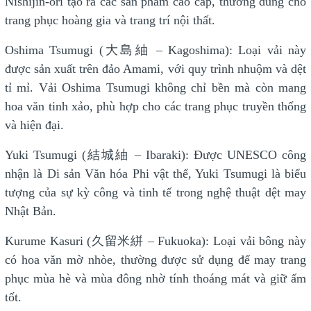
Nishijin-ori tạo ra các sản phẩm cao cấp, thường dùng cho
trang phục hoàng gia và trang trí nội thất.
Oshima Tsumugi (大島紬 – Kagoshima): Loại vải này
được sản xuất trên đảo Amami, với quy trình nhuộm và dệt
tỉ mỉ. Vải Oshima Tsumugi không chỉ bền mà còn mang
hoa văn tinh xảo, phù hợp cho các trang phục truyền thống
và hiện đại.
Yuki Tsumugi (結城紬 – Ibaraki): Được UNESCO công
nhận là Di sản Văn hóa Phi vật thể, Yuki Tsumugi là biểu
tượng của sự kỳ công và tinh tế trong nghệ thuật dệt may
Nhật Bản.
Kurume Kasuri (久留米絣 – Fukuoka): Loại vải bông này
có hoa văn mờ nhòe, thường được sử dụng để may trang
phục mùa hè và mùa đông nhờ tính thoáng mát và giữ ấm
tốt.