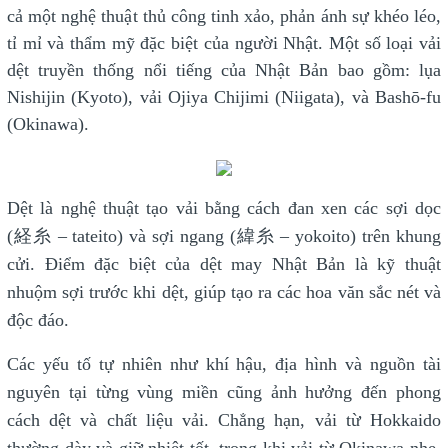
cả một nghệ thuật thủ công tinh xảo, phản ánh sự khéo léo,
tỉ mỉ và thẩm mỹ đặc biệt của người Nhật. Một số loại vải
dệt truyền thống nổi tiếng của Nhật Bản bao gồm: lụa
Nishijin (Kyoto), vải Ojiya Chijimi (Niigata), và Bashō-fu
(Okinawa).
Dệt là nghệ thuật tạo vải bằng cách đan xen các sợi dọc
(経糸 – tateito) và sợi ngang (緯糸 – yokoito) trên khung
cửi. Điểm đặc biệt của dệt may Nhật Bản là kỹ thuật
nhuộm sợi trước khi dệt, giúp tạo ra các hoa văn sắc nét và
độc đáo.
Các yếu tố tự nhiên như khí hậu, địa hình và nguồn tài
nguyên tại từng vùng miền cũng ảnh hưởng đến phong
cách dệt và chất liệu vải. Chẳng hạn, vải từ Hokkaido