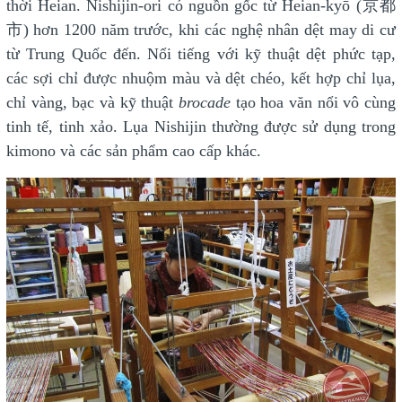
thời Heian. Nishijin-ori có nguồn gốc từ Heian-kyō (京都
市) hơn 1200 năm trước, khi các nghệ nhân dệt may di cư
từ Trung Quốc đến. Nổi tiếng với kỹ thuật dệt phức tạp,
các sợi chỉ được nhuộm màu và dệt chéo, kết hợp chỉ lụa,
chỉ vàng, bạc và kỹ thuật
brocade
tạo hoa văn nổi vô cùng
tinh tế, tinh xảo. Lụa Nishijin thường được sử dụng trong
kimono và các sản phẩm cao cấp khác.