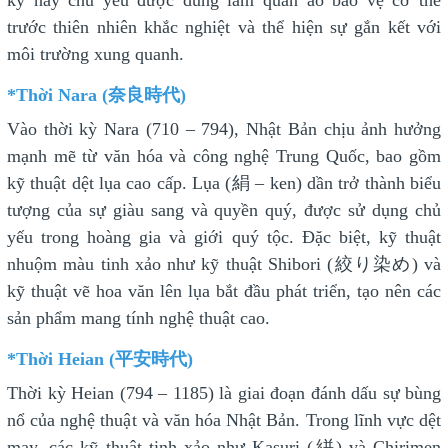
kỳ này chủ yếu được dùng làm quần áo bảo vệ cơ thể
trước thiên nhiên khắc nghiệt và thể hiện sự gắn kết với
môi trường xung quanh.
*Thời Nara (奈良時代)
Vào thời kỳ Nara (710 – 794), Nhật Bản chịu ảnh hưởng
mạnh mẽ từ văn hóa và công nghệ Trung Quốc, bao gồm
kỹ thuật dệt lụa cao cấp. Lụa (絹 – ken) dần trở thành biểu
tượng của sự giàu sang và quyền quý, được sử dụng chủ
yếu trong hoàng gia và giới quý tộc. Đặc biệt, kỹ thuật
nhuộm màu tinh xảo như kỹ thuật Shibori (絞り染め) và
kỹ thuật vẽ hoa văn lên lụa bắt đầu phát triển, tạo nên các
sản phẩm mang tính nghệ thuật cao.
*Thời Heian (平安時代)
Thời kỳ Heian (794 – 1185) là giai đoạn đánh dấu sự bùng
nổ của nghệ thuật và văn hóa Nhật Bản. Trong lĩnh vực dệt
may, các kỹ thuật tinh xảo như Kasuri (絣) và Chirimen