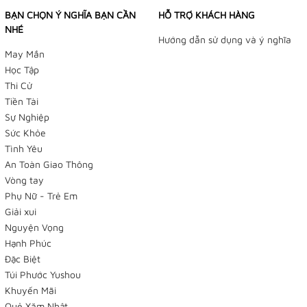
BẠN CHỌN Ý NGHĨA BẠN CẦN
HỖ TRỢ KHÁCH HÀNG
NHÉ
Hướng dẫn sử dụng và ý nghĩa
May Mắn
Học Tập
Thi Cử
Tiền Tài
Sự Nghiệp
Sức Khỏe
Tình Yêu
An Toàn Giao Thông
Vòng tay
Phụ Nữ - Trẻ Em
Giải xui
Nguyện Vọng
Hạnh Phúc
Đặc Biệt
Túi Phước Yushou
Khuyến Mãi
Quẻ Xăm Nhật