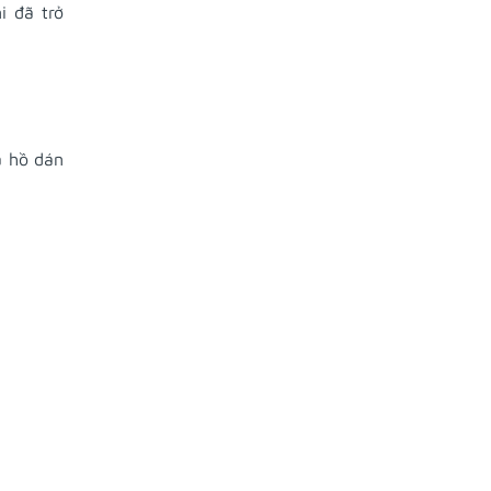
i đã trở
à hồ dán