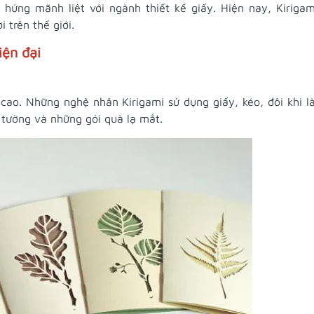
ứng mãnh liệt với ngành thiết kế giấy. Hiện nay, Kirigam
 trên thế giới.
iện đại
ao. Những nghệ nhân Kirigami sử dụng giấy, kéo, đôi khi l
o tường và những gói quà lạ mắt.