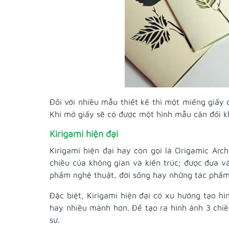
Đối với nhiều mẫu thiết kế thì một miếng giấy
Khi mở giấy sẽ có được một hình mẫu cân đối k
Kirigami hiện đại
Kirigami hiện đại hay còn gọi là Origamic Arch
chiều của không gian và kiến trúc; được đưa v
phẩm nghệ thuật, đời sống hay những tác phẩm 
Đặc biệt, Kirigami hiện đại có xu hướng tạo hìn
hay nhiều mảnh hơn. Để tạo ra hình ảnh 3 chiề
sư.