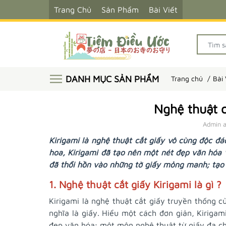
Trang Chủ
Sản Phẩm
Bài Viết
DANH MỤC SẢN PHẨM
Trang chủ
Bài 
Nghệ thuật 
Admin a
Kirigami là nghệ thuật cắt giấy vô cùng độc đ
hoa, Kirigami đã tạo nên
một nét đẹp văn hóa v
đã thổi hồn vào những tờ giấy mỏng manh; tạo
1. Nghệ thuật cắt giấy Kirigami là gì ?
Kirigami là nghệ thuật cắt giấy truyền thống củ
nghĩa là giấy. Hiểu một cách đơn giản, Kiriga
đẹp văn hóa; một môn nghệ thuật từ giấy đa ch