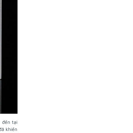
 đến tại
đã khiến