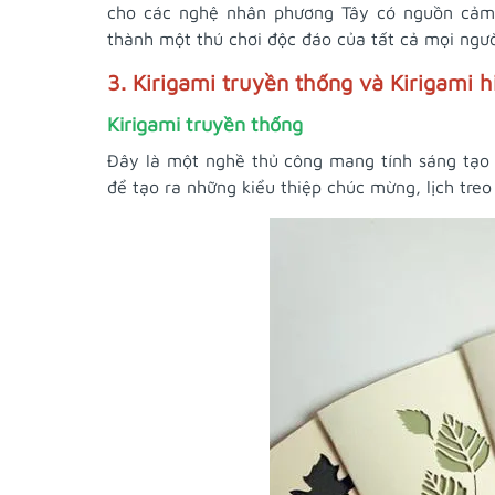
cho các nghệ nhân phương Tây có nguồn cảm h
thành một thú chơi độc đáo của tất cả mọi người
3. Kirigami truyền thống và
Kirigami h
Kirigami truyền thống
Đây là một nghề thủ công mang tính sáng tạo c
để tạo ra những kiểu thiệp chúc mừng, lịch tre