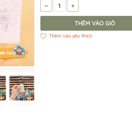
–
+
THÊM VÀO GIỎ