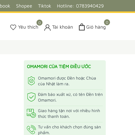
ebook
Shopee
Tiktok
Hotline: 0783940429
0
0
Yêu thích
Tài khoản
Giỏ hàng
OMAMORI CỦA TIỆM ĐIỀU ƯỚC
Omamori được Đền hoặc Chùa
của Nhật làm ra.
Đảm bảo xuất xứ, có tên Đền trên
Omamori.
Giao hàng tận nơi với nhiều hình
thức thanh toán.
Tư vấn cho khách chọn đúng sản
phẩm.