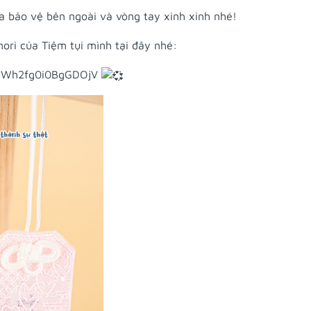
 bảo vệ bên ngoài và vòng tay xinh xinh nhé!
ri của Tiệm tụi mình tại đây nhé:
=uWh2fg0i0BgGDOjV