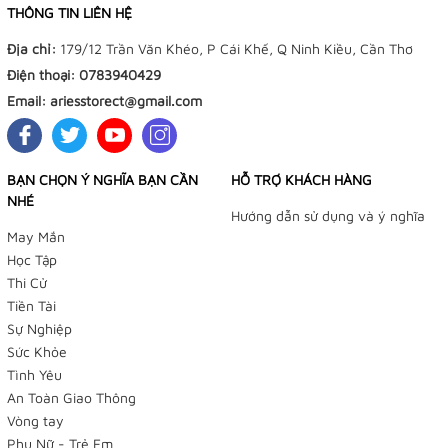
THÔNG TIN LIÊN HỆ
Địa chỉ:
179/12 Trần Văn Khéo, P Cái Khế, Q Ninh Kiều, Cần Thơ
Điện thoại:
0783940429
Email:
ariesstorect@gmail.com
BẠN CHỌN Ý NGHĨA BẠN CẦN
HỖ TRỢ KHÁCH HÀNG
NHÉ
Hướng dẫn sử dụng và ý nghĩa
May Mắn
Học Tập
Thi Cử
Tiền Tài
Sự Nghiệp
Sức Khỏe
Tình Yêu
An Toàn Giao Thông
Vòng tay
Phụ Nữ - Trẻ Em