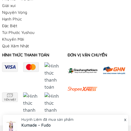
Giải xui
Nguyện Vọng
Hạnh Phúc
Đặc Biệt
Túi Phước Yushou
Khuyến Mãi
Quẻ Xăm Nhật
HÌNH THỨC THANH TOÁN
ĐƠN VỊ VẬN CHUYỂN
x
Huỳnh Liêm
đã mua sản phẩm
Kumade - Fudo
© Bản quyền thuộc về Tiệm Điều Ước