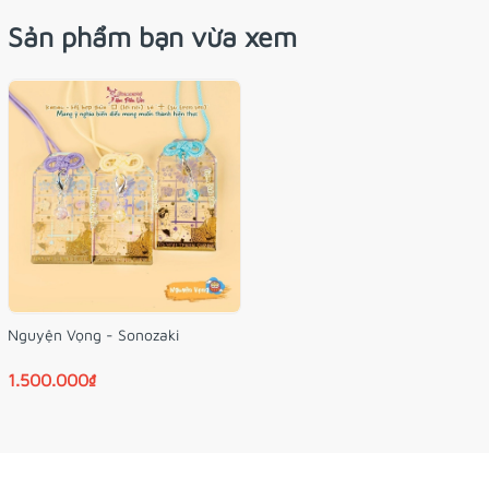
Theo tiểu sử của Đền, Đền được cho là đã được cất giữ tại
Sản phẩm bạn vừa xem
vị trí hiện tại, nơi từng là một trong những hòn đảo nhỏ ở
Vịnh
#Osaka
ở Joko, và được cho là đã được cất giữ trong
đề.n_thờ ``Sumiyoshi Sumuji. Sone no Kami,” và “Lễ hội
Namba Yasoshima.” Đây là một trong những di tích lịch sử.
Tên của địa điểm Sonezaki (trước đây gọi là Sonezu) được
cho là dựa trên cái tên thần thánh này.
4x8cm
Kích thước:
Omamori dạng thẻ, có thể treo
Công dụng/tác dụng:
khóa, treo túi/giỏ
Nguyện Vọng - Sonozaki
1.500.000₫