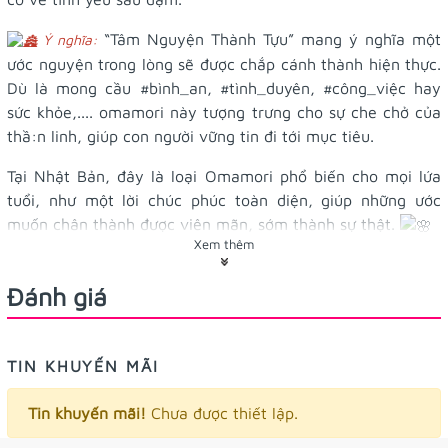
“Tâm Nguyện Thành Tựu” mang ý nghĩa một
Ý nghĩa:
ước nguyện trong lòng sẽ được chắp cánh thành hiện thực.
Dù là mong cầu
#bình_an
,
#tình_duyên
,
#công_việc
hay
sức khỏe,.... omamori này tượng trưng cho sự che chở của
thầ:n linh, giúp con người vững tin đi tới mục tiêu.
Tại Nhật Bản, đây là loại Omamori phổ biến cho mọi lứa
tuổi, như một lời chúc phúc toàn diện, giúp những ước
muốn chân thành được viên mãn, sớm thành sự thật.
Xem thêm
Lưu ý: chỉ dùng cho bản thân, không cầu cho người khác,
nếu cầu cho người khác hay tặng họ 1 cái mới
Đánh giá
Đây là một ngôi_đền cổ có lịch sử 1.300 năm
Xuất xứ:
kể từ khi thành lập và là một trong những di tích lịch sử
TIN KHUYẾN MÃI
của Lễ hội Naniwaya Soshima. Ngày nay nó vẫn được
tôn_kín.h là người giám hộ chung của khu vực
Tin khuyến mãi!
Chưa được thiết lập.
Sonezaki/Umeda.