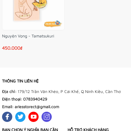
Nguyện Vọng - Tamatsukuri
450.000₫
THÔNG TIN LIÊN HỆ
Địa chỉ:
179/12 Trần Văn Khéo, P Cái Khế, Q Ninh Kiều, Cần Thơ
Điện thoại:
0783940429
Email:
ariesstorect@gmail.com
BẠN CHỌN Ý NGHĨA BẠN CẦN
HỖ TRỢ KHÁCH HÀNG