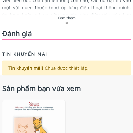
Viết điều ước của bạn lên lưng con cáo, sau đó đặt nó vào
một vật quen thuộc (như ốp lưng điện thoại thông minh,
ốp lưng hoặc ví) và cầu nguyện cho điều ước của bạn
Xem thêm
thành hiện thực.
4 x7cm
Kích thước:
Đánh giá
giấy
Chất liệu:
Tặng kèm quà nhỏ xinh xinh
TIN KHUYẾN MÃI
Tin khuyến mãi!
Chưa được thiết lập.
Sản phẩm bạn vừa xem