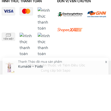
HÌNH THỨC THANH TOÁN
ĐƠN VỊ VẬN CHUYỂN
👉
Omamori Tiệm Điều Ước
👉
Yushou 御守
👉
Phụ Kiện Bạch Dương
Instagram:
👉
Tiệm Điều Ước
👉
Yushou 御守
Youtube:
© Bản quyền thuộc về Tiệm Điều Ước
Cung cấp bởi
Sapo
👉
Tiệm Điều Ước
x
Thanh Thảo
đã mua sản phẩm
Kumade - Fudo
Shopee:
38 phút trước
👉
Tiệm Điều Ước
👉
Yushou 御守