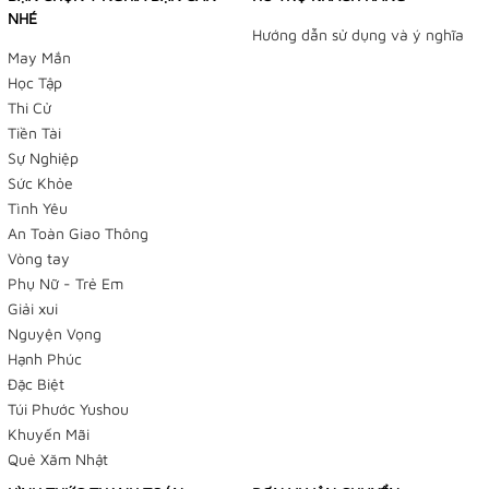
NHÉ
Hướng dẫn sử dụng và ý nghĩa
May Mắn
Học Tập
Thi Cử
Tiền Tài
Sự Nghiệp
Sức Khỏe
TIỆM BÁN HÀNG TRỰC TUYẾN
Tình Yêu
An Toàn Giao Thông
NHẬN ĐẶT HÀNG QUA FACEBOOK TRƯỚC KHI ĐẾN LẤY
Vòng tay
TẠI TIỆM
Phụ Nữ - Trẻ Em
Tiệm Điều Ước - Yushou 御守 - Tiệm Phụ Kiện Bạch
Giải xui
Nguyện Vọng
Dương
Hạnh Phúc
179/12 Trần Văn Khéo, P. Cái Khế, Q Ninh Kiều, TP Cần
Đặc Biệt
Thơ
Túi Phước Yushou
Khuyến Mãi
Facebook:
Quẻ Xăm Nhật