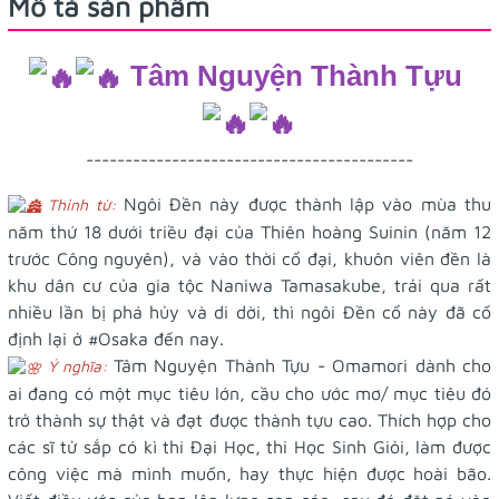
Mô tả sản phẩm
Tâm Nguyện Thành Tựu
------------------------------------------
Ngôi Đền này được thành lập vào mùa thu
Thỉnh từ:
năm thứ 18 dưới triều đại của Thiên hoàng Suinin (năm 12
trước Công nguyên), và vào thời cổ đại, khuôn viên đền là
khu dân cư của gia tộc Naniwa Tamasakube, trải qua rất
nhiều lần bị phá hủy và di dời, thì ngôi Đền cổ này đã cố
định lại ở
#Osaka
đến nay.
Tâm Nguyện Thành Tựu - Omamori dành cho
Ý nghĩa:
ai đang có một mục tiêu lớn, cầu cho ước mơ/ mục tiêu đó
trở thành sự thật và đạt được thành tựu cao. Thích hợp cho
các sĩ tử sắp có kì thi Đại Học, thi Học Sinh Giỏi, làm được
công việc mà mình muốn, hay thực hiện được hoài bão.