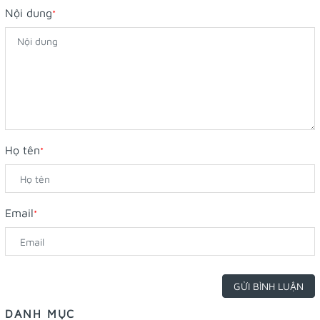
Nội dung
*
Họ tên
*
Email
*
GỬI BÌNH LUẬN
DANH MỤC