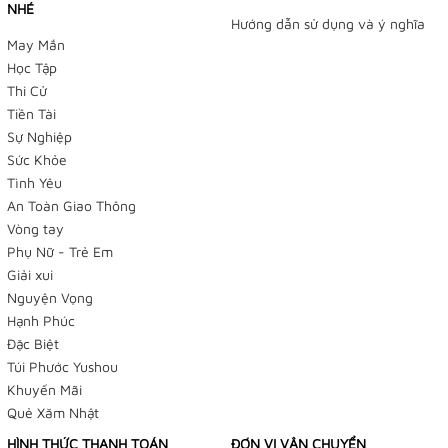
NHÉ
Hướng dẫn sử dụng và ý nghĩa
May Mắn
Học Tập
Thi Cử
Tiền Tài
Sự Nghiệp
Sức Khỏe
Tình Yêu
An Toàn Giao Thông
Vòng tay
Phụ Nữ - Trẻ Em
Giải xui
Nguyện Vọng
Hạnh Phúc
Đặc Biệt
Túi Phước Yushou
Khuyến Mãi
Quẻ Xăm Nhật
HÌNH THỨC THANH TOÁN
ĐƠN VỊ VẬN CHUYỂN