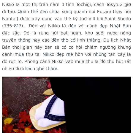
Nikko là một thị trấn nằm ở tỉnh Tochigi, cách Tokyo 2 giờ
đi tàu. Quần thể đền chùa xung quanh núi Futara (hay núi
Nantai) được xây dựng vào thế kỷ thứ VIII bởi Saint Shodo
(735-817) . Đến với Nikko là đến với cảnh đẹp Nhật Bản
đặc sắc. Đó là rừng núi bạt ngàn, khu suối nước nóng
truyền thống hay các đền thờ cổ linh thiêng. Du lịch Nhật
Bản thời gian này bạn sẽ có cơ hội chiêm ngưỡng khung
cảnh mùa thu tại Nikko đẹp mê hồn với những tán cây lá
đỏ rực rỡ. Phong cảnh Nikko vào mùa thu lá đỏ thu hút rất
nhiều du khách ghé thăm.