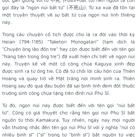
đọc gần giống với từ 不死 (Fushi=bất tử) nên người ta còn
gọi đây là "ngọn núi bất tử" (不死山). Từ xa xưa đã tồn tại
một truyền thuyết về sự bất tử của ngọn núi linh thiêng
này.
Trong câu chuyện cổ tích được cho là ra đời vào thời kỳ
Heian (794-1185) "Taketori Monogatari" (tạm dịch là
"Chuyện ông lão đốn tre" hay còn được biết đến với tên gọi
"Nàng tiên trong ống tre") đã xuất hiện chi tiết về ngọn núi
này. Truyện kể về một cô công chúa Kaguya xinh đẹp
được sinh ra từ ống tre. Cô đã từ chối lời cầu hôn của Thiên
Hoàng và quay trở về Mặt trăng nơi mình sinh ra. Thiên
Hoàng sau đó quá đau buồn đã sai binh lính đem đốt thuốc
trường sinh công chúa tặng trên đỉnh núi Phú Sĩ.
Từ đó, ngọn núi này được biết đến với tên gọi "núi bất
tử". Cũng có giả thuyết cho rằng tên gọi núi Phú Sĩ bắt
nguồn từ thời Kamakura. Tuy nhiên, ngày nay mọi người
vẫn thường nhắc đến tên gọi núi Phú Sĩ với ý nghĩa "núi có
nhiều binh sĩ" ("sĩ" trong từ "binh sĩ") bắt nguồn từ việc