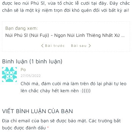
được leo núi Phú Sĩ, vừa tổ chức lễ cưới tại đây. Đây chắc
chắn sẽ là một kỷ niệm trọn đời khó quên đối với bất kỳ ai!
Bạn đang xem:
Núi Phú Sĩ (Núi Fuji) - Ngọn Núi Linh Thiêng Nhất Xứ Sở Mặt Trời Mọc.
Bài trước
Bài sau
Bình luận (1 bình luận)
Po
27/05/2022
Chời má, đám cười mà làm trên đó lại phải tự leo
lên chắc chảy hết kem nền :)))))
VIẾT BÌNH LUẬN CỦA BẠN
Địa chỉ email của bạn sẽ được bảo mật. Các trường bắt
buộc được đánh dấu
*