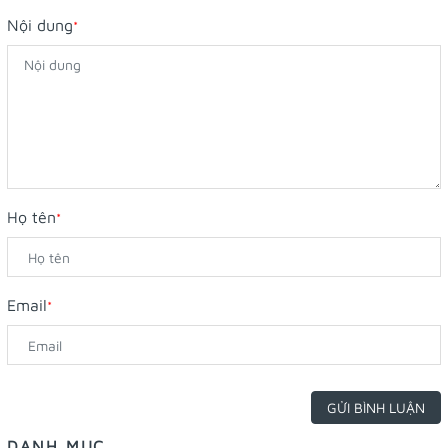
Nội dung
*
Họ tên
*
Email
*
GỬI BÌNH LUẬN
DANH MỤC