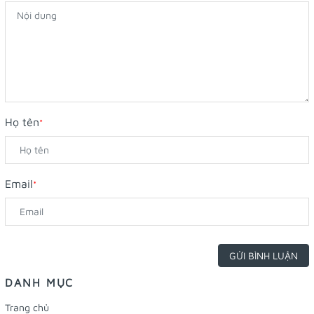
Họ tên
*
Email
*
GỬI BÌNH LUẬN
DANH MỤC
Trang chủ