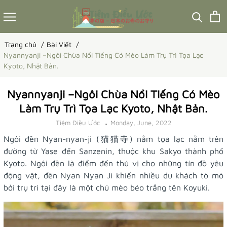
Trang chủ
Bài Viết
Nyannyanji –Ngôi Chùa Nổi Tiếng Có Mèo Làm Trụ Trì Tọa Lạc
Kyoto, Nhật Bản.
Nyannyanji –Ngôi Chùa Nổi Tiếng Có Mèo
Làm Trụ Trì Tọa Lạc Kyoto, Nhật Bản.
Tiệm Điều Ước
Monday, June, 2022
Ngôi đền Nyan-nyan-ji (猫猫寺) nằm tọa lạc nằm trên
đường từ Yase đến Sanzenin, thuộc khu Sakyo thành phố
Kyoto. Ngôi đền là điểm đến thú vị cho những tín đồ yêu
động vật, đền Nyan Nyan Ji khiến nhiều du khách tò mò
bởi trụ trì tại đây là một chú mèo béo trắng tên Koyuki.