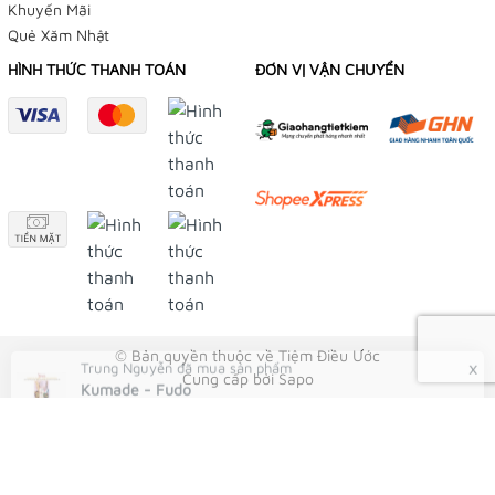
Khuyến Mãi
Quẻ Xăm Nhật
HÌNH THỨC THANH TOÁN
ĐƠN VỊ VẬN CHUYỂN
© Bản quyền thuộc về Tiệm Điều Ước
Cung cấp bởi
Sapo
Trung Nguyễn
Kumade - Fudo
12 phút trước