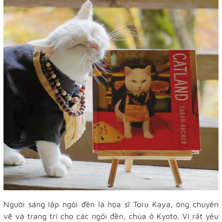
Người sáng lập ngôi đền là họa sĩ Toru Kaya, ông chuyên
vẽ và trang trí cho các ngôi đền, chùa ở Kyoto. Vì rất yêu