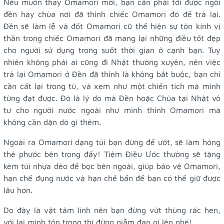
Nếu muốn thay Omamori mới, bạn cần phải tới được ngôi
đền hay chùa nơi đã thỉnh chiếc Omamori đó để trả lại.
Đền sẽ làm lễ và đốt Omamori cũ thể hiện sự tôn kính vị
thần trong chiếc Omamori đã mang lại những điều tốt đẹp
cho người sử dụng trong suốt thời gian ở cạnh bạn. Tuy
nhiên không phải ai cũng đi Nhật thường xuyên, nên việc
trả lại Omamori ở Đền đã thỉnh là không bắt buộc, bạn chỉ
cần cất lại trong tủ, và xem như một chiến tích mà mình
từng đạt được. Đó là lý do mà Đền hoặc Chùa tại Nhật vô
tư cho người nước ngoài như mình thỉnh Omamori mà
không cần dặn dò gì thêm.
Ngoài ra Omamori dạng túi bạn đừng để ướt, sẽ làm hỏng
thẻ phước bên trong đấy! Tiệm Điều Ước thường sẽ tặng
kèm túi nhựa dẻo để bọc bên ngoài, giúp bảo vệ Omamori,
hạn chế đụng nước và hạn chế bẩn để bạn có thể giữ được
lâu hơn.
Do đây là vật tâm linh nên bạn đừng vứt thùng rác hen,
với lại mình tôn trọng thi đừng giẫm đạp gì lên nhé!