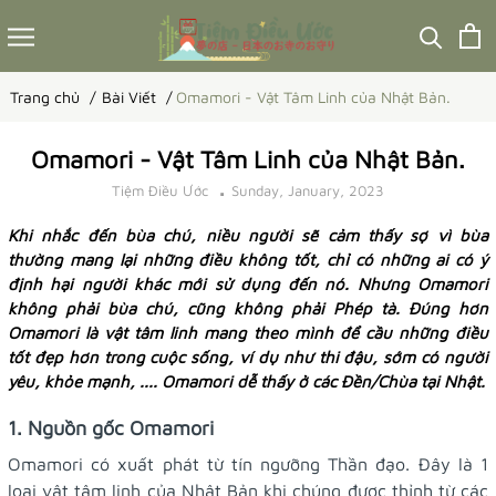
Trang chủ
Bài Viết
Omamori - Vật Tâm Linh của Nhật Bản.
Omamori - Vật Tâm Linh của Nhật Bản.
Tiệm Điều Ước
Sunday, January, 2023
Khi nhắc đến bùa chú, niều người sẽ cảm thấy sợ vì bùa
thường mang lại những điều không tốt, chỉ có những ai có ý
định hại người khác mới sử dụng đến nó. Nhưng Omamori
không phải bùa chú, cũng không phải Phép tà. Đúng hơn
Omamori là vật tâm linh mang theo mình để cầu những điều
tốt đẹp hơn trong cuộc sống, ví dụ như thi đậu, sớm có người
yêu, khỏe mạnh, .... Omamori dễ thấy ở các Đền/Chùa tại Nhật.
1. Nguồn gốc Omamori
Omamori có xuất phát từ tín ngưỡng Thần đạo. Đây là 1
loại vật tâm linh của Nhật Bản khi chúng được thỉnh từ các