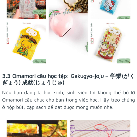
3.3 Omamori cầu học tập: Gakugyo-joju – 学業(がく
ぎょう) 成就(じょうじゅ)
Nếu bạn đang là học sinh, sinh viên thì không thể bỏ lỡ
Omamori cầu chúc cho bạn trong việc học. Hãy treo chúng
ở hộp bút, cặp sách để đạt được mong muốn nhé.