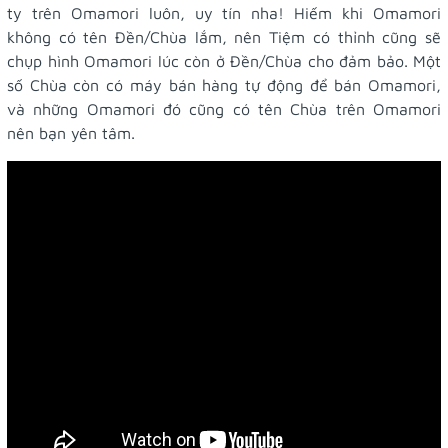
ty trên Omamori luôn, uy tín nha! Hiếm khi Omamori
không có tên Đền/Chùa lắm, nên Tiệm có thỉnh cũng sẽ
chụp hình Omamori lúc còn ở Đền/Chùa cho đảm bảo. Một
số Chùa còn có máy bán hàng tự động để bán Omamori,
và những Omamori đó cũng có tên Chùa trên Omamori
nên bạn yên tâm.