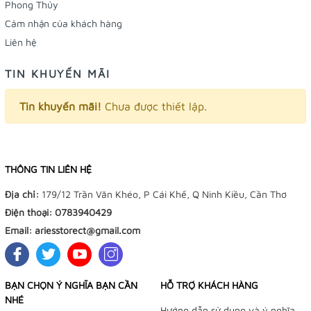
Phong Thủy
Cảm nhận của khách hàng
Liên hệ
TIN KHUYẾN MÃI
Tin khuyến mãi!
Chưa được thiết lập.
THÔNG TIN LIÊN HỆ
Địa chỉ:
179/12 Trần Văn Khéo, P Cái Khế, Q Ninh Kiều, Cần Thơ
Điện thoại:
0783940429
Email:
ariesstorect@gmail.com
BẠN CHỌN Ý NGHĨA BẠN CẦN
HỖ TRỢ KHÁCH HÀNG
NHÉ
Hướng dẫn sử dụng và ý nghĩa