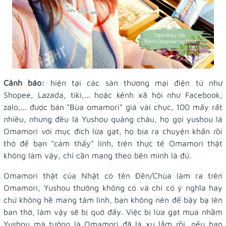
Cảnh báo:
hiện tại các sàn thương mại điện tử như
Shopee, Lazada, tiki,... hoặc kênh xã hội như Facebook,
zalo,... được bán "Bùa omamori" giá vài chục, 100 mấy rất
nhiều, nhưng đều là Yushou quảng châu, họ gọi yushou là
Omamori với mục đích lừa gạt, họ bịa ra chuyện khấn rồi
thờ để bạn "cảm thấy" linh, trên thực tế Omamori thật
không làm vậy, chỉ cần mang theo bên mình là đủ.
Omamori thật của Nhật có tên Đền/Chùa làm ra trên
Omamori, Yushou thường không có và chỉ có ý nghĩa hay
chứ không hề mang tâm linh, bạn không nên để bậy bạ lên
ban thờ, làm vậy sẽ bị quở đấy. Việc bị lừa gạt mua nhầm
Yushou mà tưởng là Omamori đã là xu lắm rồi, nếu bạn