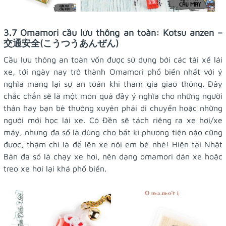
3.7 Omamori cầu lưu thông an toàn: Kotsu anzen –
交通安全(こうつうあんぜん)
Cầu lưu thông an toàn vốn được sử dụng bởi các tài xế lái
xe, tới ngày nay trở thành Omamori phổ biến nhất với ý
nghĩa mang lại sự an toàn khi tham gia giao thông. Đây
chắc chắn sẽ là một món quà đầy ý nghĩa cho những người
thân hay bạn bè thường xuyên phải di chuyển hoặc những
người mới học lái xe. Có Đền sẽ tách riêng ra xe hơi/xe
máy, nhưng đa số là dùng cho bất kì phương tiện nào cũng
được, thậm chí là để lên xe nôi em bé nhé! Hiện tại Nhật
Bản đa số là chạy xe hơi, nên dạng omamori dán xe hoặc
treo xe hơi lại khá phổ biến.