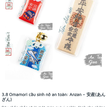
3.8 Omamori cầu sinh nở an toàn: Anzan – 安産(あん
ざん)