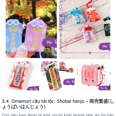
3.4 Omamori cầu tài lộc: Shobai hanjo – 商売繁盛(し
ょうばいはんじょう)
Còn nếu bạn đang là một người kinh doanh làm ăn thì hãy