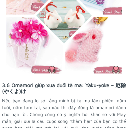
3.6 Omamori giúp xua đuổi tà ma: Yaku-yoke – 厄除
(やくよ)け
Nếu bạn đang lo sợ rằng mình bị tà ma làm phiền, năm
tuổi, năm tam tai, sao xấu thì đây đúng là omamori dành
cho bạn rồi. Chúng cũng có ý nghĩa hơi khác so với May
mắn, giải xui là cầu cuộc sống "thảm hại" của bạn có thể
được hóa giải mà trở lại với quỹ đạo cuộc sống bình