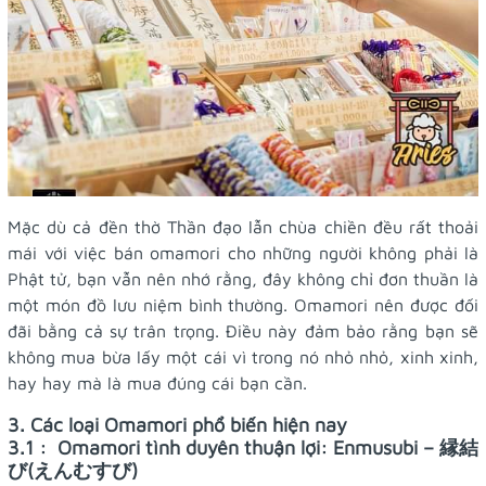
Mặc dù cả đền thờ Thần đạo lẫn chùa chiền đều rất thoải
mái với việc bán omamori cho những người không phải là
Phật tử, bạn vẫn nên nhớ rằng, đây không chỉ đơn thuần là
một món đồ lưu niệm bình thường. Omamori nên được đối
đãi bằng cả sự trân trọng. Điều này đảm bảo rằng bạn sẽ
không mua bừa lấy một cái vì trong nó nhỏ nhỏ, xinh xinh,
hay hay mà là mua đúng cái bạn cần.
3. Các loại Omamori phổ biến hiện nay
3.1 : Omamori tình duyên thuận lợi: Enmusubi – 縁結
び(えんむすび)