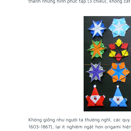
thành những hình phức tạp (3 chiều), không cắt
Không giống như người ta thường nghĩ, các quy
1603-1867), lại ít nghiêm ngặt hơn origami hiện