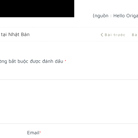
(nguồn : Hello Origa
 tại Nhật Bản
Bài trước
Bà
ường bắt buộc được đánh dấu
*
Email
*