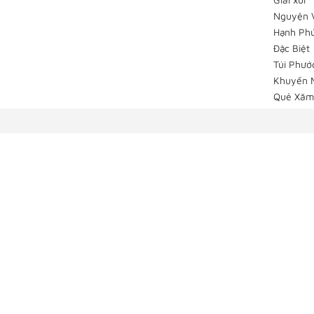
Nguyện 
Hạnh Ph
Đặc Biệt
Túi Phướ
Khuyến 
Quẻ Xăm