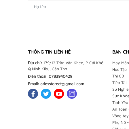
THÔNG TIN LIÊN HỆ
BẠN CH
Địa chỉ:
179/12 Trần Văn Khéo, P Cái Khế,
May Mắn
Q Ninh Kiều, Cần Thơ
Học Tập
Thi Cử
Điện thoại:
0783940429
Tiền Tài
Email:
ariesstorect@gmail.com
Sự Nghiệ
Sức Khỏ
Tình Yêu
An Toàn 
Vòng tay
Phụ Nữ -
Giải xui