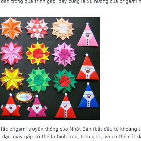
 dán trong quá trình gập, đây cũng là xu hướng của origami h
 tắc origami truyền thống của Nhật Bản (bắt đầu từ khoảng t
 đại: giấy gấp có thể là hình tròn, tam giác, và có thể cắt d