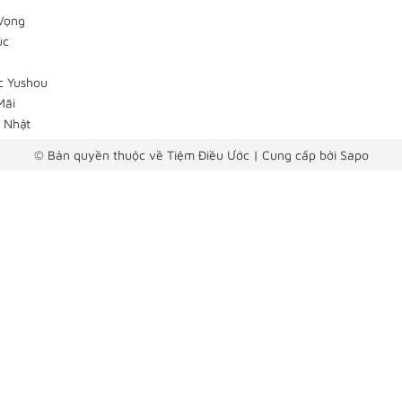
Vọng
úc
c Yushou
Mãi
 Nhật
© Bản quyền thuộc về Tiệm Điều Ước
|
Cung cấp bởi
Sapo