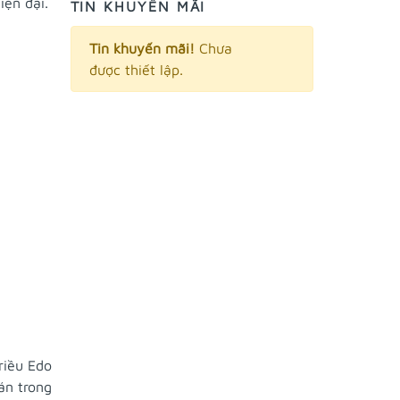
iện đại.
TIN KHUYẾN MÃI
Tin khuyến mãi!
Chưa
được thiết lập.
riều Edo
án trong