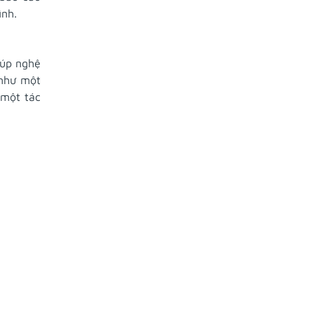
ình.
iúp nghệ
 như một
 một tác