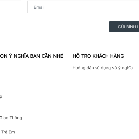
GỬI BÌNH 
ỌN Ý NGHĨA BẠN CẦN NHÉ
HỖ TRỢ KHÁCH HÀNG
Hướng dẫn sử dụng và ý nghĩa
p
e
Giao Thông
 Trẻ Em