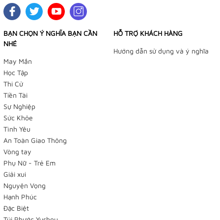
BẠN CHỌN Ý NGHĨA BẠN CẦN
HỖ TRỢ KHÁCH HÀNG
NHÉ
Hướng dẫn sử dụng và ý nghĩa
May Mắn
Học Tập
Thi Cử
Tiền Tài
Sự Nghiệp
Sức Khỏe
Tình Yêu
An Toàn Giao Thông
Vòng tay
Phụ Nữ - Trẻ Em
Giải xui
Nguyện Vọng
Hạnh Phúc
Đặc Biệt
Túi Phước Yushou