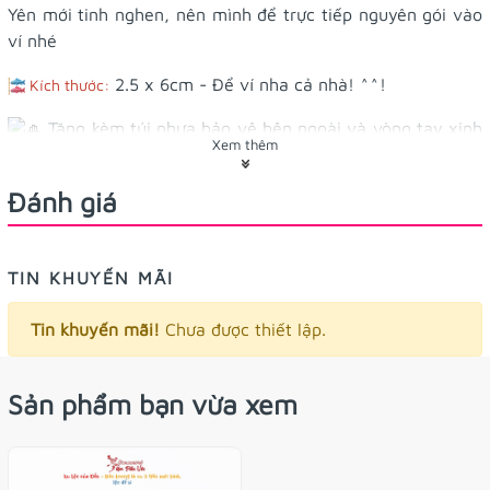
Yên mới tinh nghen, nên mình để trực tiếp nguyên gói vào
ví nhé
2.5 x 6cm - Để ví nha cả nhà! ^^!
Kích thước:
Tặng kèm túi nhựa bảo vệ bên ngoài và vòng tay xinh
Xem thêm
xinh nhé!
Đánh giá
TIN KHUYẾN MÃI
Tin khuyến mãi!
Chưa được thiết lập.
Sản phẩm bạn vừa xem