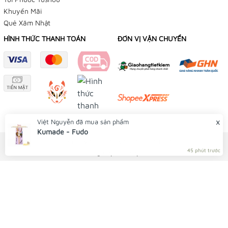
Khuyến Mãi
Quẻ Xăm Nhật
HÌNH THỨC THANH TOÁN
ĐƠN VỊ VẬN CHUYỂN
TIỆM BÁN HÀNG TRỰC TUYẾN
NHẬN ĐẶT HÀNG QUA FACEBOOK TRƯỚC KHI ĐẾN LẤY
TẠI TIỆM
x
Việt Nguyễn
đã mua sản phẩm
Kumade - Fudo
Tiệm Điều Ước - Yushou 御守 - Tiệm Phụ Kiện Bạch
© Bản quyền thuộc về Tiệm Điều Ước
Dương
45 phút trước
Cung cấp bởi
Sapo
179/12 Trần Văn Khéo, P. Cái Khế, Q Ninh Kiều, TP Cần
Thơ
Facebook:
👉
Omamori Tiệm Điều Ước