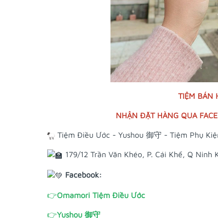
TIỆM BÁN
NHẬN ĐẶT HÀNG QUA FACEB
Tiệm Điều Ước - Yushou 御守 - Tiệm Phụ Kiệ
179/12 Trần Văn Khéo, P. Cái Khế, Q Ninh 
Facebook:
👉
Omamori Tiệm Điều Ước
👉
Yushou 御守