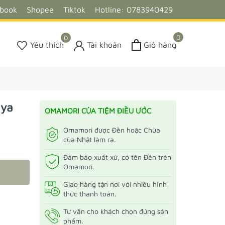
ebook
Shopee
Tiktok
Hotline: 0783940429
0
0
Yêu thích
Tài khoản
Giỏ hàng
aya
OMAMORI CỦA TIỆM ĐIỀU ƯỚC
Omamori được Đền hoặc Chùa
của Nhật làm ra.
Đảm bảo xuất xứ, có tên Đền trên
Omamori.
Giao hàng tận nơi với nhiều hình
thức thanh toán.
Tư vấn cho khách chọn đúng sản
phẩm.