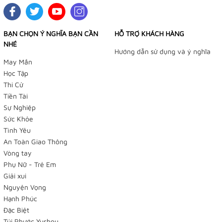
BẠN CHỌN Ý NGHĨA BẠN CẦN
HỖ TRỢ KHÁCH HÀNG
NHÉ
Hướng dẫn sử dụng và ý nghĩa
May Mắn
Học Tập
Thi Cử
Tiền Tài
Sự Nghiệp
Sức Khỏe
Tình Yêu
TIỆM BÁN HÀNG TRỰC TUYẾN
An Toàn Giao Thông
NHẬN ĐẶT HÀNG QUA FACEBOOK TRƯỚC KHI ĐẾN LẤY
Vòng tay
TẠI TIỆM
Phụ Nữ - Trẻ Em
Giải xui
Tiệm Điều Ước - Yushou 御守 - Tiệm Phụ Kiện Bạch
Nguyện Vọng
Dương
Hạnh Phúc
Đặc Biệt
179/12 Trần Văn Khéo, P. Cái Khế, Q Ninh Kiều, TP
Túi Phước Yushou