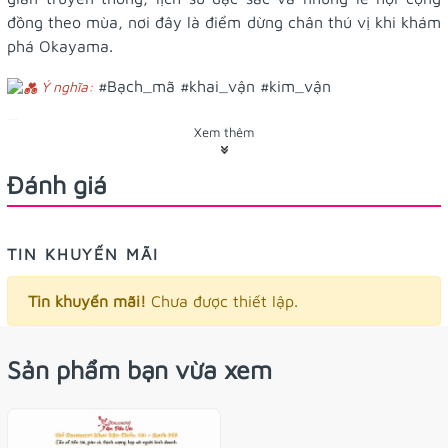
đồng theo mùa, nơi đây là điểm dừng chân thú vị khi khám
phá Okayama.
#Bạch_mã #khai_vận #kim_vận
Ý nghĩa:
5.5x8.5cm
Kích thước:
Xem thêm
thẻ dẹp, có thể để trong ví hoặc ốp
Công dụng/tác dụng:
Đánh giá
điện thoại
Tiệm có tặng món quà nhỏ kèm theo nè
TIN KHUYẾN MÃI
Tin khuyến mãi!
Chưa được thiết lập.
Sản phẩm bạn vừa xem