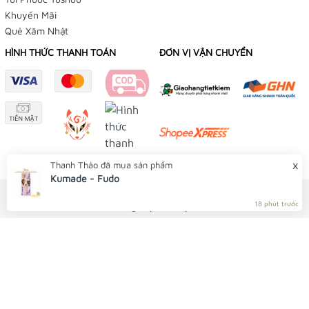
Cần Thơ
Khuyến Mãi
Quẻ Xăm Nhật
Facebook:
HÌNH THỨC THANH TOÁN
ĐƠN VỊ VẬN CHUYỂN
👉
Omamori Tiệm Điều Ước
👉
Yushou 御守
👉
Phụ Kiện Bạch Dương
Instagram:
x
Thanh Thảo
đã mua sản phẩm
👉
Tiệm Điều Ước
Kumade - Fudo
© Bản quyền thuộc về Tiệm Điều Ước
👉
Yushou 御守
18 phút trước
Cung cấp bởi
Sapo
Youtube:
👉
Tiệm Điều Ước
Shopee: