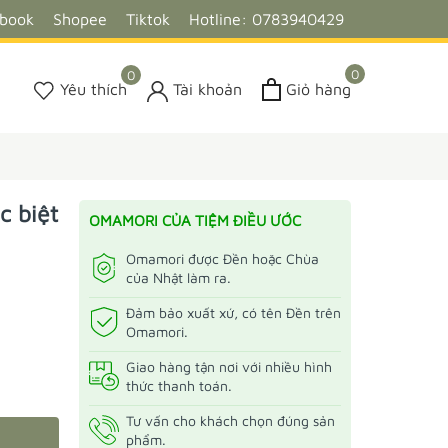
ebook
Shopee
Tiktok
Hotline: 0783940429
0
0
Yêu thích
Tài khoản
Giỏ hàng
c biệt
OMAMORI CỦA TIỆM ĐIỀU ƯỚC
Omamori được Đền hoặc Chùa
của Nhật làm ra.
Đảm bảo xuất xứ, có tên Đền trên
Omamori.
Giao hàng tận nơi với nhiều hình
thức thanh toán.
Tư vấn cho khách chọn đúng sản
phẩm.