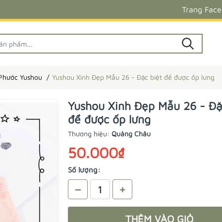
Trang Fac
 Phước Yushou
Yushou Xinh Đẹp Mẫu 26 - Đặc biệt để được ốp lưng
Yushou Xinh Đẹp Mẫu 26 - Đặ
để được ốp lưng
Thương hiệu:
Quảng Châu
50.000₫
Số lượng:
–
+
THÊM VÀO GIỎ