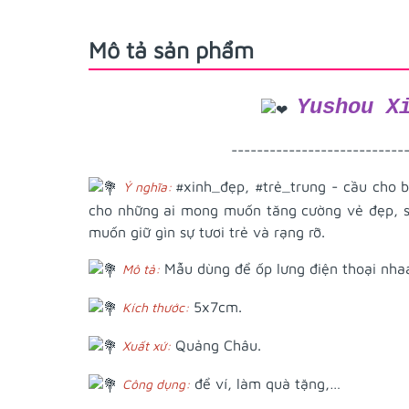
Mô tả sản phẩm
Yushou X
---------------------------
#xinh_đẹp
,
#trẻ_trung
- cầu cho b
Ý nghĩa:
cho những ai mong muốn tăng cường vẻ đẹp, sự
muốn giữ gìn sự tươi trẻ và rạng rỡ.
Mẫu dùng để ốp lưng điện thoại nh
Mô tả:
5x7cm.
Kích thước:
Quảng Châu.
Xuất xứ:
để ví, làm quà tặng,…
Công dụng: