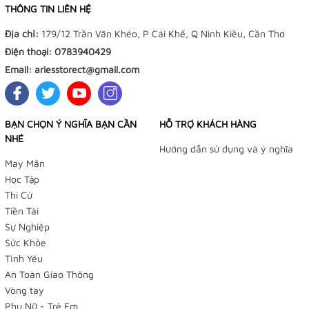
THÔNG TIN LIÊN HỆ
Địa chỉ:
179/12 Trần Văn Khéo, P Cái Khế, Q Ninh Kiều, Cần Thơ
Điện thoại:
0783940429
Email:
ariesstorect@gmail.com
BẠN CHỌN Ý NGHĨA BẠN CẦN
HỖ TRỢ KHÁCH HÀNG
NHÉ
Hướng dẫn sử dụng và ý nghĩa
May Mắn
Học Tập
Thi Cử
Tiền Tài
Sự Nghiệp
Sức Khỏe
Tình Yêu
An Toàn Giao Thông
Vòng tay
Phụ Nữ - Trẻ Em