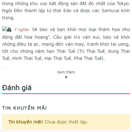
trong những khu vực bất động sản đắt đỏ nhất của Tokyo.
Ngôi Đền thành lập từ thời Edo và được các Samurai kính
trọng.
Sẽ bảo vệ bạn khỏi mọi loại thảm họa như
Ý nghĩa:
động đất hỏa hoạng". Cầu giải trừ vận xui, bảo vệ khỏi
những điều tà ác, mang đến vận may, tránh khỏi tai ương,
tốt cho những năm hạn Thái Tuế (Trị Thái Tuế, Xung Thái
Tuế, Hình Thái Tuế, Hại Thái Tuế, Phá Thái Tuế).
2.2x3cm
Kích thước:
Xem thêm
treo khóa hoặc treo túi giỏ đều
Công dụng/tác dụng:
Đánh giá
được nhé. Ngoài ra có thể treo
#ốp_lưng
#điện_thoại
cũng
xinh nữa nè!
TIN KHUYẾN MÃI
Các bạn có thể xem thêm về Thái Tuế
tại:
https://www.ajo.vn/pham-thai-tue-la-gi-nam-2024-
Tin khuyến mãi!
Chưa được thiết lập.
tuoi-nao...