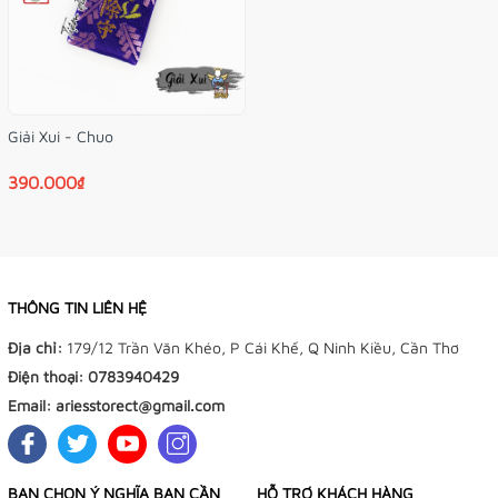
Giải Xui - Chuo
390.000₫
THÔNG TIN LIÊN HỆ
Địa chỉ:
179/12 Trần Văn Khéo, P Cái Khế, Q Ninh Kiều, Cần Thơ
Điện thoại:
0783940429
Email:
ariesstorect@gmail.com
BẠN CHỌN Ý NGHĨA BẠN CẦN
HỖ TRỢ KHÁCH HÀNG