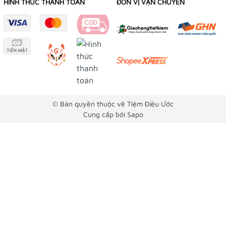
HÌNH THỨC THANH TOÁN
ĐƠN VỊ VẬN CHUYỂN
179/12 Trần Văn Khéo, P. Cái Khế, Q Ninh Kiều, TP
Cần Thơ
Facebook:
👉
Omamori Tiệm Điều Ước
👉
Yushou 御守
© Bản quyền thuộc về Tiệm Điều Ước
👉
Phụ Kiện Bạch Dương
Cung cấp bởi
Sapo
Instagram:
👉
Tiệm Điều Ước
👉
Yushou 御守
Youtube:
👉
Tiệm Điều Ước