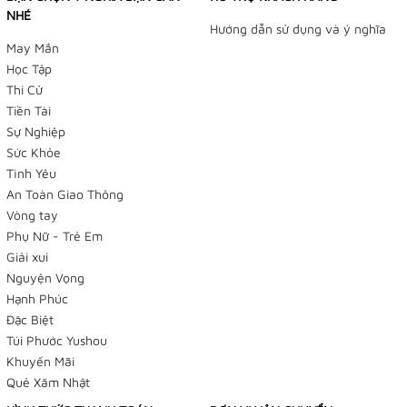
NHÉ
Hướng dẫn sử dụng và ý nghĩa
May Mắn
Học Tập
Thi Cử
Tiền Tài
Sự Nghiệp
Sức Khỏe
Tình Yêu
An Toàn Giao Thông
Vòng tay
Phụ Nữ - Trẻ Em
Giải xui
Nguyện Vọng
TIỆM BÁN HÀNG TRỰC TUYẾN
Hạnh Phúc
NHẬN ĐẶT HÀNG QUA FACEBOOK TRƯỚC KHI ĐẾN LẤY
Đặc Biệt
Túi Phước Yushou
TẠI TIỆM
Khuyến Mãi
Tiệm Điều Ước - Yushou 御守 - Tiệm Phụ Kiện Bạch
Quẻ Xăm Nhật
Dương