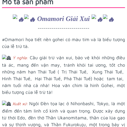
Mô tả sản phẩm
Omamori Giải Xui
--------------------------
#Omamori
họa tiết nền gohei có màu tím và là biểu tượng
của lễ trừ tà.
Cầu giải trừ vận xui, bảo vệ khỏi những điều
Ý nghĩa:
tà ác, mang đến vận may, tránh khỏi tai ương, tốt cho
những năm hạn Thái Tuế ( Trị Thái Tuế, Xung Thái Tuế,
Hình Thái Tuế, Hại Thái Tuế, Phá Thái Tuế) hoặc tam tai,
năm tuổi nhà cả nhà! Hoa văn chìm là hình Gohei, một
biểu tượng của lễ trừ tà!
Ngôi Đền tọa lạc ở Nihonbashi, Tokyo, là một
Xuất xứ:
điểm đến tâm linh cổ kính và quan trọng. Được xây dựng
từ thời Edo, đền thờ Thần Ukanomitama, thần của lúa gạo
và sự thịnh vượng, và Thần Fukurokuju, một trong bảy vị