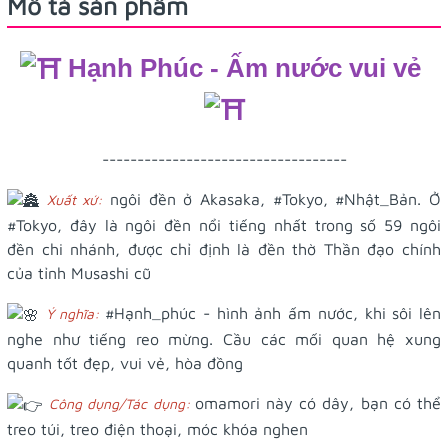
Mô tả sản phẩm
Hạnh Phúc - Ấm nước vui vẻ
-----------------------------------
ngôi đền ở Akasaka,
#Tokyo
,
#Nhật_Bản
. Ở
Xuất xứ:
#Tokyo
, đây là ngôi đền nổi tiếng nhất trong số 59 ngôi
đền chi nhánh, được chỉ định là đền thờ Thần đạo chính
của tỉnh Musashi cũ
#Hạnh_phúc
- hình ảnh ấm nước, khi sôi lên
Ý nghĩa:
nghe như tiếng reo mừng. Cầu các mối quan hệ xung
quanh tốt đẹp, vui vẻ, hòa đồng
omamori này có dây, bạn có thể
Công dụng/Tác dụng:
treo túi, treo điện thoại, móc khóa nghen