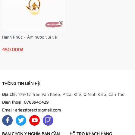
Hạnh Phúc - Ấm nước vui vẻ
450.000₫
THÔNG TIN LIÊN HỆ
Địa chỉ:
179/12 Trần Văn Khéo, P Cái Khế, Q Ninh Kiều, Cần Thơ
Điện thoại:
0783940429
Email:
ariesstorect@gmail.com
BẠN CHỌN Ý NGHĨA BẠN CẦN
HỖ TRỢ KHÁCH HÀNG