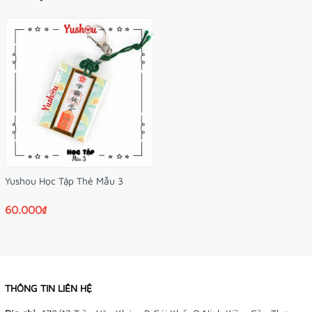
Kích thước túi:
4x6 cm
Công dụng:
Móc khóa treo cặp, balo, treo chìa khóa, để ví,
làm quà tặng,…
Mua yushou được tặng kèm túi nhựa bảo vệ bên
ngoài và vòng đeo tay xinh xắn may mắn nhé!
Hình ảnh do Tiệm Điều Ước tự chụp nà! Màu sắc bên
ngoài có thể khác trong ảnh một chút nha!
Yushou Học Tập Thẻ Mẫu 3
60.000₫
THÔNG TIN LIÊN HỆ