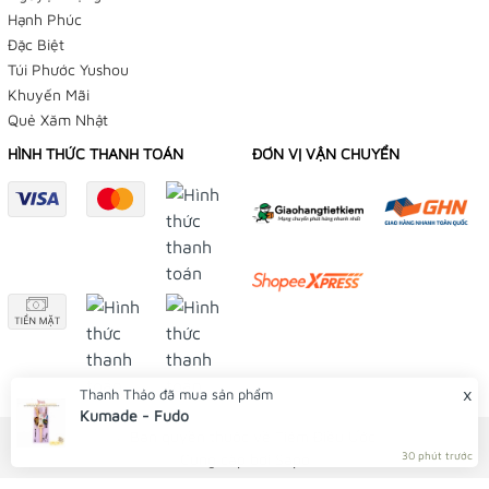
Hạnh Phúc
👉
Phụ Kiện Bạch Dương
Đặc Biệt
Túi Phước Yushou
Instagram:
Khuyến Mãi
Quẻ Xăm Nhật
👉
Tiệm Điều Ước
HÌNH THỨC THANH TOÁN
ĐƠN VỊ VẬN CHUYỂN
👉
Yushou 御守
Youtube:
👉
Tiệm Điều Ước
Shopee:
👉
Tiệm Điều Ước
👉
Yushou 御守
👉
Tiệm Yume Phụ kiện phong cách Nhật
© Bản quyền thuộc về Tiệm Điều Ước
x
Thanh Thảo
đã mua sản phẩm
Cung cấp bởi
Sapo
Kumade - Fudo
Lazada: