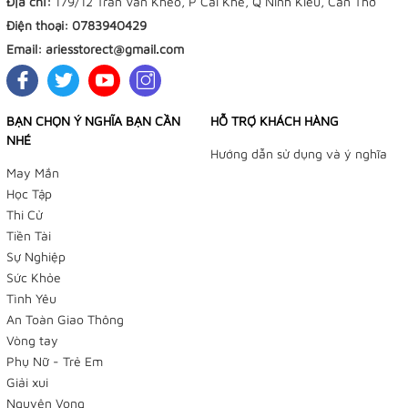
Địa chỉ:
179/12 Trần Văn Khéo, P Cái Khế, Q Ninh Kiều, Cần Thơ
Điện thoại:
0783940429
Email:
ariesstorect@gmail.com
BẠN CHỌN Ý NGHĨA BẠN CẦN
HỖ TRỢ KHÁCH HÀNG
NHÉ
Hướng dẫn sử dụng và ý nghĩa
May Mắn
Học Tập
Tiệm Điều Ước - Yushou 御守 - Tiệm Phụ Kiện Bạch
Thi Cử
Dương
Tiền Tài
Sự Nghiệp
179/12 Trần Văn Khéo, P. Cái Khế, Q Ninh Kiều, TP
Sức Khỏe
Cần Thơ
Tình Yêu
An Toàn Giao Thông
Facebook:
Vòng tay
Phụ Nữ - Trẻ Em
👉
Omamori Tiệm Điều Ước
Giải xui
👉
Yushou 御守
Nguyện Vọng