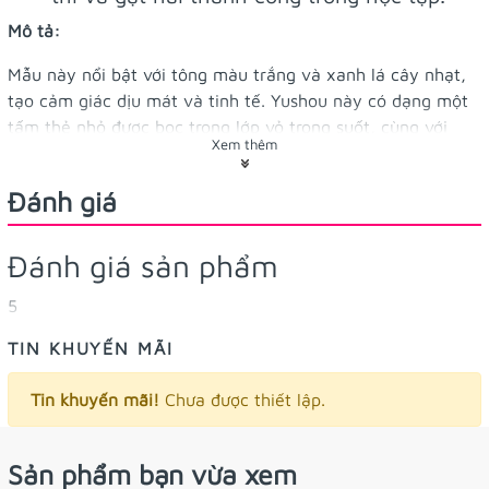
Mô tả:
Mẫu này nổi bật với tông màu trắng và xanh lá cây nhạt,
tạo cảm giác dịu mát và tinh tế. Yushou này có dạng một
tấm thẻ nhỏ được bọc trong lớp vỏ trong suốt, cùng với
Xem thêm
hình ảnh một cây bút chì và các ký tự thư pháp.
Đánh giá
Điểm nhấn chính là hình ảnh một cây bút chì màu cam
trên nền các họa tiết tròn và các đường lượn sóng màu
xanh lá cây và cam, tượng trưng cho sự nỗ lực và phát
Đánh giá sản phẩm
triển trong học vấn. Phía trên cây bút chì là các ký tự Hán
tự "學霸狀元" (Học Bá Trạng Nguyên), có nghĩa là "trạng
5
nguyên học bá", thể hiện mong muốn đạt được thành tích
TIN KHUYẾN MÃI
xuất sắc trong học tập. Yushou được gắn một móc khóa
kim loại và sợi dây màu xanh lá cây, thắt nút trang trọng,
Tin khuyến mãi!
Chưa được thiết lập.
tiện lợi để treo vào cặp sách hoặc chìa khóa hoặc dành để
tặng người thân bạn bè mình nhé!
Sản phẩm bạn vừa xem
Xuất xứ:
Quảng Châu