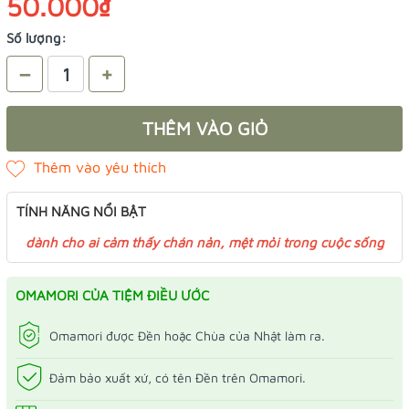
50.000₫
Số lượng:
–
+
THÊM VÀO GIỎ
TÍNH NĂNG NỔI BẬT
dành cho ai cảm thấy chán nản, mệt mỏi trong cuộc sống
OMAMORI CỦA TIỆM ĐIỀU ƯỚC
Omamori được Đền hoặc Chùa của Nhật làm ra.
Đảm bảo xuất xứ, có tên Đền trên Omamori.