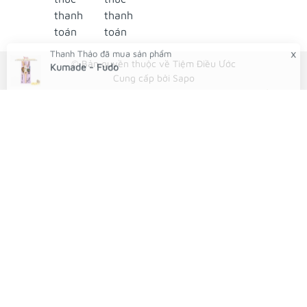
NHẬN ĐẶT HÀNG QUA FACEBOOK TRƯỚC KHI ĐẾN LẤY
TẠI TIỆM
© Bản quyền thuộc về Tiệm Điều Ước
Tiệm Điều Ước - Yushou 御守 - Tiệm Phụ Kiện Bạch
Cung cấp bởi
Sapo
Dương
x
Thanh Thảo
đã mua sản phẩm
Kumade - Fudo
179/12 Trần Văn Khéo, P. Cái Khế, Q Ninh Kiều, TP
38 phút trước
Cần Thơ
Facebook:
👉
Omamori Tiệm Điều Ước
👉
Yushou 御守
👉
Phụ Kiện Bạch Dương
Instagram:
👉
Tiệm Điều Ước