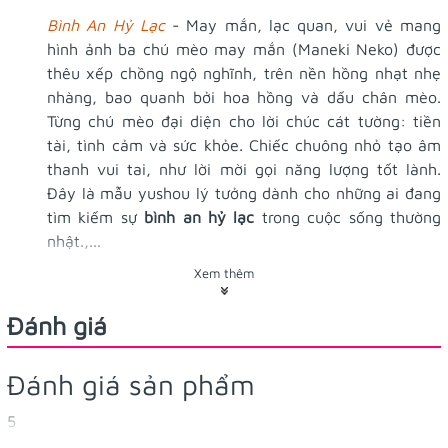
Bình An Hỷ Lạc
- May mắn, lạc quan, vui vẻ mang
hình ảnh ba chú mèo may mắn (Maneki Neko) được
thêu xếp chồng ngộ nghĩnh, trên nền hồng nhạt nhẹ
nhàng, bao quanh bởi hoa hồng và dấu chân mèo.
Từng chú mèo đại diện cho lời chúc cát tường: tiền
tài, tình cảm và sức khỏe. Chiếc chuông nhỏ tạo âm
thanh vui tai, như lời mời gọi năng lượng tốt lành.
Đây là mẫu yushou lý tưởng dành cho những ai đang
tìm kiếm sự
bình an hỷ lạc
trong cuộc sống thường
nhật.,...
Xem thêm
Mô tả:
Đánh giá
Mẫu yushou được dệt hình những bé mèo may mắn
trên nền màu hồng, yushou có dây dài, thích hợp cho
bạn treo vào cặp, móc khóa hoặc dành để tặng người
Đánh giá sản phẩm
thân bạn bè mình nhé!
5
Xuất xứ:
Quảng Châu