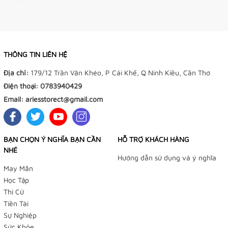
THÔNG TIN LIÊN HỆ
Địa chỉ:
179/12 Trần Văn Khéo, P Cái Khế, Q Ninh Kiều, Cần Thơ
Điện thoại:
0783940429
Email:
ariesstorect@gmail.com
BẠN CHỌN Ý NGHĨA BẠN CẦN
HỖ TRỢ KHÁCH HÀNG
NHÉ
Hướng dẫn sử dụng và ý nghĩa
May Mắn
Học Tập
Thi Cử
Tiền Tài
Sự Nghiệp
Sức Khỏe