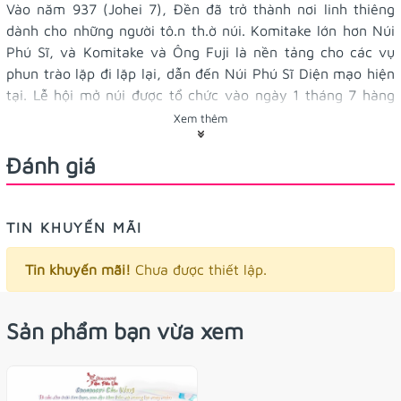
Vào năm 937 (Johei 7), Đền đã trở thành nơi linh thiêng
dành cho những người tô.n th.ờ núi. Komitake lớn hơn Núi
Phú Sĩ, và Komitake và Ông Fuji là nền tảng cho các vụ
phun trào lặp đi lặp lại, dẫn đến Núi Phú Sĩ Diện mạo hiện
tại. Lễ hội mở núi được tổ chức vào ngày 1 tháng 7 hàng
năm. Khu vực xung quanh nhà ga thứ năm được gọi là
Xem thêm
"Khu vườn
#Tengu
" và có truyền thuyết kể rằng nơi này
từng được cai trị bởi một tengu và một tengu tên là
Đánh giá
Komitake Tarobo Shoshin được thờ tại đền thờ như
#vị_thần_mở_đường
,
#dẫn_lối
. Ngôi đền có nhiều báu vật
liên quan đến Tengu, và chiếc rìu lớn trong sân nặng tới
TIN KHUYẾN MÃI
100 kan (375 kg), người ta nói rằng chạm vào sẽ mang lại
may mắn cho bạn.
Tin khuyến mãi!
Chưa được thiết lập.
4.3x7cm bằng nhựa ánh màu cầu vòng
Kích thước:
Sản phẩm bạn vừa xem
omamori này có dây, bạn có thể
Công dụng/Tác dụng:
treo túi, móc khóa nghen
Tặng kèm vòng tay xinh xắn