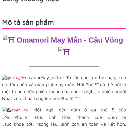
Mô tả sản phẩm
Omamori May Mắn - Cầu Vồng
-----------------------------------
cầu
#May_mắn
- Tô sắc cho trái tim bạn, xoa
Ý nghĩa:
dịu tâm hồn và mang lại may mắn. Núi Phú Sĩ có thể nói là
một trong những biểu tượng của nước Nhật, có nhiều người
Nhật còn chưa từng lên núi Phú Sĩ ^^! !
Một ngôi đền nằm ở ga thứ 5 của
Xuất xứ:
#Núi_Phú_Sĩ
. Đức tính thần thánh của Đ.ền là
#sức_khỏe_tốt
,
#sống_lâu
, sinh con an toàn và kết hôn.