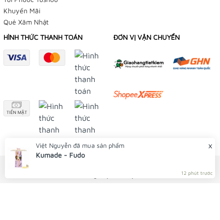
Khuyến Mãi
Quẻ Xăm Nhật
HÌNH THỨC THANH TOÁN
ĐƠN VỊ VẬN CHUYỂN
x
Việt Nguyễn
đã mua sản phẩm
Kumade - Fudo
© Bản quyền thuộc về Tiệm Điều Ước
12 phút trước
Cung cấp bởi
Sapo