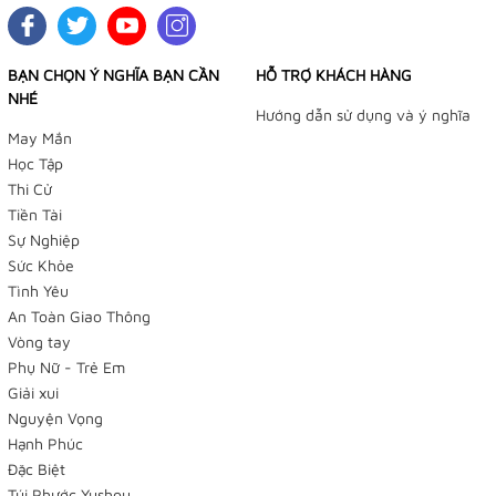
BẠN CHỌN Ý NGHĨA BẠN CẦN
HỖ TRỢ KHÁCH HÀNG
NHÉ
Hướng dẫn sử dụng và ý nghĩa
May Mắn
Học Tập
Thi Cử
Tiền Tài
Sự Nghiệp
Sức Khỏe
Tình Yêu
An Toàn Giao Thông
Vòng tay
Phụ Nữ - Trẻ Em
Giải xui
Nguyện Vọng
Hạnh Phúc
Đặc Biệt
Túi Phước Yushou