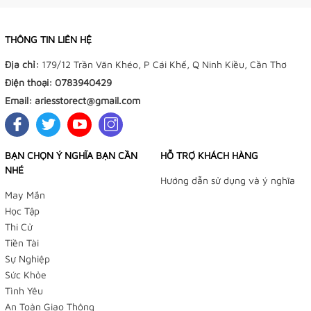
THÔNG TIN LIÊN HỆ
Địa chỉ:
179/12 Trần Văn Khéo, P Cái Khế, Q Ninh Kiều, Cần Thơ
Điện thoại:
0783940429
Email:
ariesstorect@gmail.com
BẠN CHỌN Ý NGHĨA BẠN CẦN
HỖ TRỢ KHÁCH HÀNG
NHÉ
Hướng dẫn sử dụng và ý nghĩa
May Mắn
Học Tập
TIỆM BÁN HÀNG TRỰC TUYẾN
Thi Cử
Tiền Tài
NHẬN ĐẶT HÀNG QUA FACEBOOK TRƯỚC KHI ĐẾN LẤY
Sự Nghiệp
TẠI TIỆM
Sức Khỏe
Tiệm Điều Ước - Yushou 御守 - Tiệm Phụ Kiện Bạch
Tình Yêu
An Toàn Giao Thông
Dương