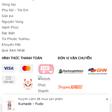
Vòng tay
179/12 Trần Văn Khéo, P. Cái Khế, Q Ninh Kiều, TP
Phụ Nữ - Trẻ Em
Cần Thơ
Giải xui
Nguyện Vọng
Facebook:
Hạnh Phúc
Đặc Biệt
👉
Omamori Tiệm Điều Ước
Túi Phước Yushou
Khuyến Mãi
👉
Yushou 御守
Quẻ Xăm Nhật
👉
Phụ Kiện Bạch Dương
HÌNH THỨC THANH TOÁN
ĐƠN VỊ VẬN CHUYỂN
Instagram:
👉
Tiệm Điều Ước
👉
Yushou 御守
Youtube:
x
Huỳnh Liêm
đã mua sản phẩm
Kumade - Fudo
👉
Tiệm Điều Ước
© Bản quyền thuộc về Tiệm Điều Ước