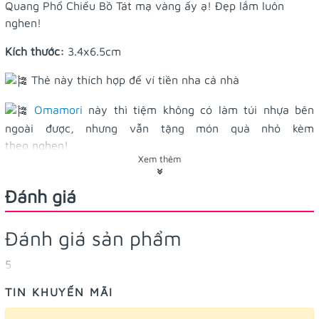
Quang Phổ Chiếu Bồ Tát mạ vàng ấy ạ! Đẹp lắm luôn
nghen!
Kích thước:
3.4x6.5cm
Thẻ này thích hợp để ví tiền nha cả nhà
Omamori
này thì tiệm không có làm túi nhựa bên
ngoài được, nhưng vẫn tặng món quà nhỏ kèm
theo nghen!
Xem thêm
Hình ảnh do Tiệm Điều Ước tự chụp nà! Nhìn bên ngoài có
thể màu hơi khác một chút nhé!
Đánh giá
Đánh giá sản phẩm
5
TIN KHUYẾN MÃI