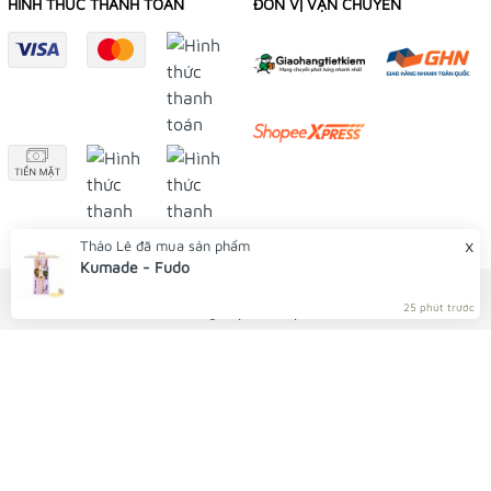
HÌNH THỨC THANH TOÁN
ĐƠN VỊ VẬN CHUYỂN
x
Thảo Lê
đã mua sản phẩm
Kumade - Fudo
© Bản quyền thuộc về Tiệm Điều Ước
Cung cấp bởi
Sapo
25 phút trước
TIỆM BÁN HÀNG TRỰC TUYẾN
NHẬN ĐẶT HÀNG QUA FACEBOOK TRƯỚC KHI ĐẾN LẤY
TẠI TIỆM