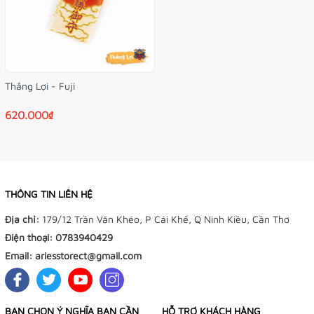
Thắng Lợi - Fuji
620.000₫
THÔNG TIN LIÊN HỆ
Địa chỉ:
179/12 Trần Văn Khéo, P Cái Khế, Q Ninh Kiều, Cần Thơ
Điện thoại:
0783940429
Email:
ariesstorect@gmail.com
BẠN CHỌN Ý NGHĨA BẠN CẦN
HỖ TRỢ KHÁCH HÀNG