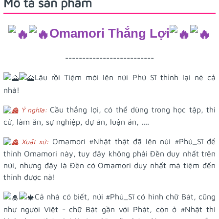
Mô tả sản phẩm
Omamori Thắng Lợi
--------------------------
Lâu rồi Tiệm mới lên núi Phú Sĩ thỉnh lại nè cả
nhà!
Cầu thắng lợi, có thể dùng trong học tập, thi
Ý nghĩa:
cử, làm ăn, sự nghiệp, dự án, luận án, ....
Omamori
#Nhật
thật đã lên núi
#Phú_Sĩ
để
Xuất xứ:
thỉnh Omamori này, tuy đây không phải Đền duy nhất trên
núi, nhưng đây là Đền có Omamori duy nhất mà tiệm đến
thỉnh được nà!
Cả nhà có biết, núi
#Phú_Sĩ
có hình chữ Bát, cũng
như người Việt - chữ Bát gần với Phát, còn ở
#Nhật
thì