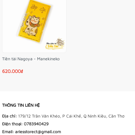
TIỆM BÁN HÀNG TRỰC TUYẾN
NHẬN ĐẶT HÀNG QUA FACEBOOK TRƯỚC KHI ĐẾN LẤY
Tiền tài Nagoya - Manekineko
TẠI TIỆM
620.000₫
Tiệm Điều Ước - Yushou 御守 - Tiệm Phụ Kiện Bạch
Dương
179/12 Trần Văn Khéo, P. Cái Khế, Q Ninh Kiều, TP
Cần Thơ
THÔNG TIN LIÊN HỆ
Facebook:
Địa chỉ:
179/12 Trần Văn Khéo, P Cái Khế, Q Ninh Kiều, Cần Thơ
Điện thoại:
0783940429
👉
Omamori Tiệm Điều Ước
Email:
ariesstorect@gmail.com