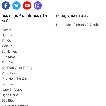
👉
Yushou 御守
👉
Phụ Kiện Bạch Dương
BẠN CHỌN Ý NGHĨA BẠN CẦN
HỖ TRỢ KHÁCH HÀNG
NHÉ
Instagram:
Hướng dẫn sử dụng và ý nghĩa
May Mắn
👉
Tiệm Điều Ước
Học Tập
Thi Cử
👉
Yushou 御守
Tiền Tài
Youtube:
Sự Nghiệp
Sức Khỏe
👉
Tiệm Điều Ước
Tình Yêu
An Toàn Giao Thông
Shopee:
Vòng tay
Phụ Nữ - Trẻ Em
👉
Tiệm Điều Ước
Giải xui
👉
Yushou 御守
Nguyện Vọng
Hạnh Phúc
👉
Tiệm Yume Phụ kiện phong cách Nhật
Đặc Biệt
Túi Phước Yushou