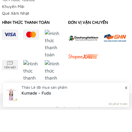
Lazada:
Khuyến Mãi
Quẻ Xăm Nhật
👉
Tiệm Điều Ước
HÌNH THỨC THANH TOÁN
ĐƠN VỊ VẬN CHUYỂN
👉
Yushou 御守
Tiktok:
👉
Tiệm Điều Ước
👉
Yushou 御守 - Tiệm Phụ Kiện Bạch Dương
Tiệm Điều Ước có từ năm 2014, bên Tiệm luôn cập nhật
những mẫu mã mới nhất, sớm nhất để bạn có nhiều sự lựa
x
Thảo Lê
đã mua sản phẩm
chọn hơn với giá cả rất học sinh.
Kumade - Fudo
© Bản quyền thuộc về Tiệm Điều Ước
Tiệm Điều Ước tự hào là nơi có nhiều mẫu Omamori độc lạ
30 phút trước
Cung cấp bởi
Sapo
và đa dạng nhất Việt Nam, Omamori được thỉnh từ
Đền/Chùa nổi tiếng ở nhiều nơi của Nhật Bản.