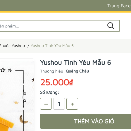
Trang Fac
 Phước Yushou
Yushou Tình Yêu Mẫu 6
Yushou Tình Yêu Mẫu 6
Thương hiệu:
Quảng Châu
25.000₫
Số lượng:
–
+
THÊM VÀO GIỎ