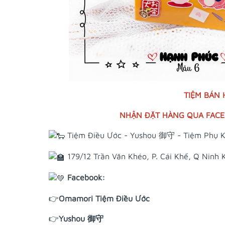
TIỆM BÁN
NHẬN ĐẶT HÀNG QUA FACEB
Tiệm Điều Ước - Yushou 御守 - Tiệm Phụ K
179/12 Trần Văn Khéo, P. Cái Khế, Q Ninh 
Facebook:
👉
Omamori Tiệm Điều Ước
👉
Yushou 御守