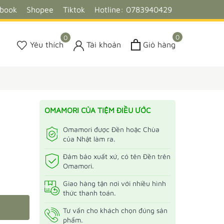
ebook
Shopee
Tiktok
Hotline: 0783940429
0
0
Yêu thích
Tài khoản
Giỏ hàng
OMAMORI CỦA TIỆM ĐIỀU ƯỚC
Omamori được Đền hoặc Chùa
của Nhật làm ra.
Đảm bảo xuất xứ, có tên Đền trên
Omamori.
Giao hàng tận nơi với nhiều hình
thức thanh toán.
Tư vấn cho khách chọn đúng sản
phẩm.