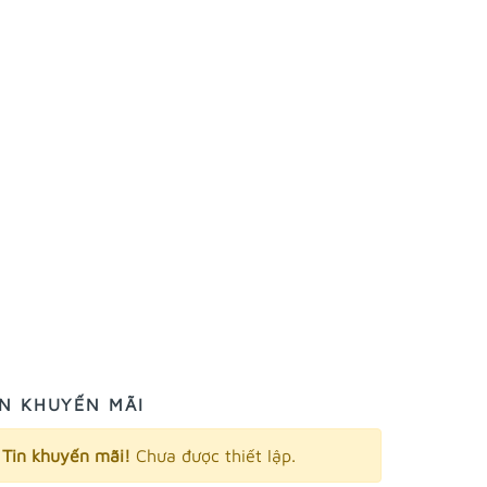
IN KHUYẾN MÃI
Tin khuyến mãi!
Chưa được thiết lập.