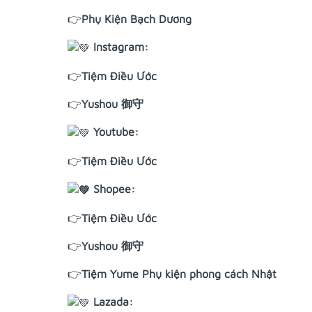
👉
Phụ Kiện Bạch Dương
Instagram:
👉
Tiệm Điều Ước
👉
Yushou 御守
Youtube:
👉
Tiệm Điều Ước
Shopee:
👉
Tiệm Điều Ước
👉
Yushou 御守
👉
Tiệm Yume Phụ kiện phong cách Nhật
Lazada: